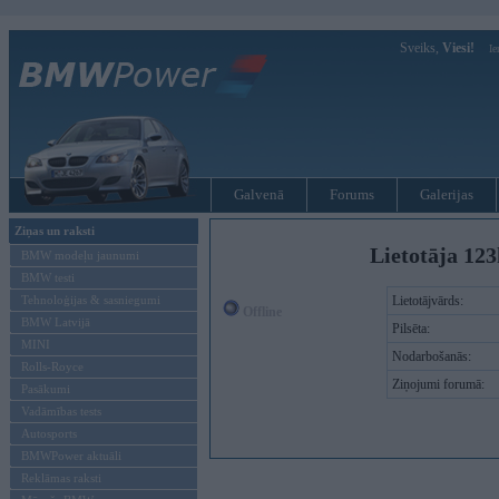
Sveiks,
Viesi!
Ie
Galvenā
Forums
Galerijas
Ziņas un raksti
Lietotāja 12
BMW modeļu jaunumi
BMW testi
Tehnoloģijas & sasniegumi
Lietotājvārds:
Offline
BMW Latvijā
Pilsēta:
MINI
Nodarbošanās:
Rolls-Royce
Ziņojumi forumā:
Pasākumi
Vadāmības tests
Autosports
BMWPower aktuāli
Reklāmas raksti