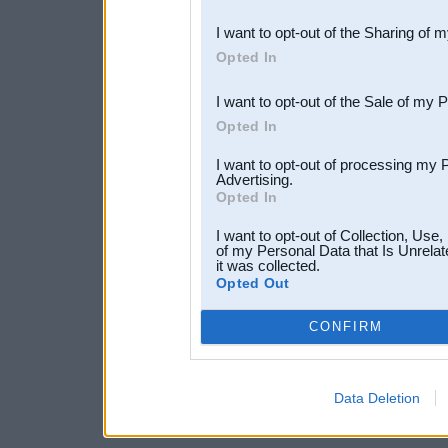
also be disclosed by us to 
I want to opt-out of the Sharing of 
Downstream Participants
th
Opted In
third parties.
I want to opt-out of the Sale of my 
Opted In
I want to opt-out of processing my 
Advertising.
Opted In
I want to opt-out of Collection, Use
of my Personal Data that Is Unrelat
it was collected.
Opted Out
CONFIRM
Data Deletion