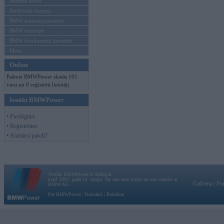
Mēneša BMW
Sērijveida tūnings
BMW pasaules jaunumi
BMW koncepti
BMW konkurentu jaunumi
Moto
Online
Pašreiz BMWPower skatās 101
viesi un 0 reģistrēti lietotāji.
Ienākt BMWPower
• Pieslēgties
• Reģistrēties
• Aizmirsi paroli?
Vortāls BMWPower.lv darbojas
kopš 2002. gada 14. maija. Tas nav auto klubs un nav saistīts ar
Galvena
|
Fo
BMW AG.
Par BMWPower
|
Kontakti
|
Reklāma