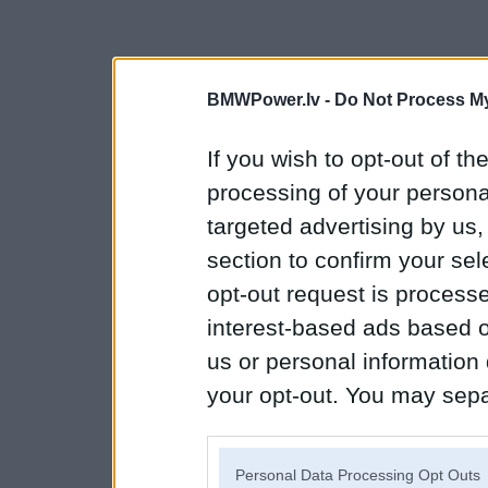
BMWPower.lv -
Do Not Process My
If you wish to opt-out of the
processing of your personal
targeted advertising by us
section to confirm your sel
opt-out request is proces
interest-based ads based o
us or personal information d
your opt-out. You may separ
disclosure of your personal
IAB’s list of downstream pa
Personal Data Processing Opt Outs