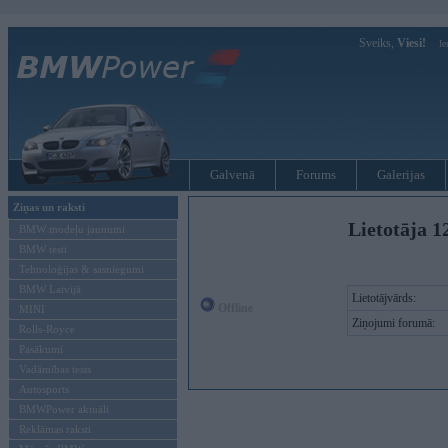
Sveiks,
Viesi!
Ie
Galvenā
Forums
Galerijas
Ziņas un raksti
Lietotāja 1
BMW modeļu jaunumi
BMW testi
Tehnoloģijas & sasniegumi
BMW Latvijā
Lietotājvārds:
Offline
MINI
Ziņojumi forumā:
Rolls-Royce
Pasākumi
Vadāmības tests
Autosports
BMWPower aktuāli
Reklāmas raksti