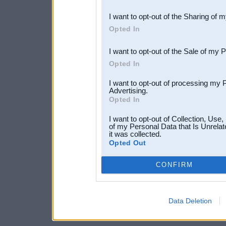
also be disclosed by us to 
I want to opt-out of the Sharing of 
Downstream Participants
th
Opted In
third parties.
I want to opt-out of the Sale of my 
Opted In
I want to opt-out of processing my 
Advertising.
Opted In
I want to opt-out of Collection, Use
of my Personal Data that Is Unrelat
it was collected.
Opted Out
CONFIRM
Data Deletion