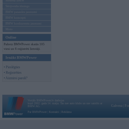
Mēneša BMW
Sērijveida tūnings
BMW pasaules jaunumi
BMW koncepti
BMW konkurentu jaunumi
Moto
Online
Pašreiz BMWPower skatās 105
viesi un 6 reģistrēti lietotāji.
Ienākt BMWPower
• Pieslēgties
• Reģistrēties
• Aizmirsi paroli?
Vortāls BMWPower.lv darbojas
kopš 2002. gada 14. maija. Tas nav auto klubs un nav saistīts ar
Galvena
|
Fo
BMW AG.
Par BMWPower
|
Kontakti
|
Reklāma