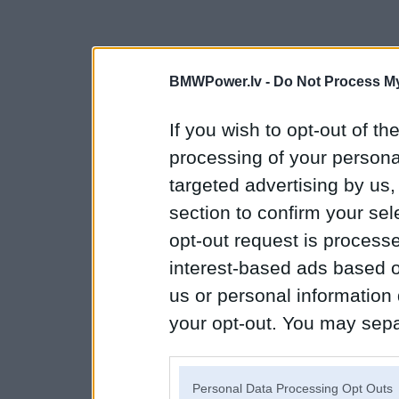
BMWPower.lv -
Do Not Process My
If you wish to opt-out of the
processing of your personal
targeted advertising by us
section to confirm your sel
opt-out request is proces
interest-based ads based o
us or personal information d
your opt-out. You may separ
disclosure of your personal
IAB’s list of downstream pa
Personal Data Processing Opt Outs