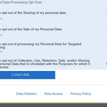
l Data Processing Opt Outs
o opt-out of the Sharing of my personal data.
In
o opt-out of the Sale of my Personal Data.
In
to opt-out of processing my Personal Data for Targeted
ing.
In
o opt-out of Collection, Use, Retention, Sale, and/or Sharing
ersonal Data that Is Unrelated with the Purposes for which it
lected.
Out
CONFIRM
 un nav saistīts ar
Galvena
|
Forums
|
Galerijas
|
Reģistrācija
|
Lietotaāji
|
Meklētājs
|
Reklā
Data Deletion
Data Access
Privacy Policy