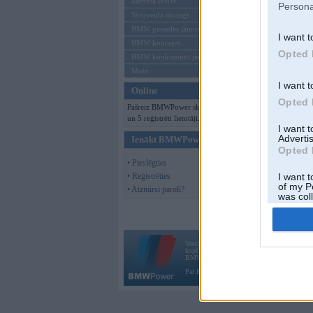
Mēneša BMW
Persona
Sērijveida tūnings
BMW pasaules jaunumi
I want t
BMW koncepti
Opted 
BMW konkurentu jaunumi
Moto
I want t
Online
Opted 
Pašreiz BMWPower skatās 92 viesi
un 5 reģistrēti lietotāji.
I want 
Advertis
Ienākt BMWPower
Opted 
• Pieslēgties
• Reģistrēties
I want t
of my P
• Aizmirsi paroli?
was col
Opted 
Vortāls BMWPower.lv darbojas
kopš 2002. gada 14. maija. Tas nav auto klubs
BMW AG.
Par BMWPower
|
Kontakti
|
Reklāma