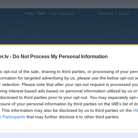
Sveiks,
Viesi!
|
Piektdiena, 7. augusts
Ienākt
Reģistrācija
Forums
Galerijas
Reģistrācija
Lietotāji
Meklētājs
.lv -
Do Not Process My Personal Information
Lietotāja 123b2org profils
to opt-out of the sale, sharing to third parties, or processing of your per
formation for targeted advertising by us, please use the below opt-out s
Lietotājvārds:
123b2org
r selection. Please note that after your opt-out request is processed y
eing interest-based ads based on personal information utilized by us or
Ziņojumi forumā:
0
disclosed to third parties prior to your opt-out. You may separately opt-
Pēdējie ziņojumi forumā
[
]
losure of your personal information by third parties on the IAB’s list of
. This information may also be disclosed by us to third parties on the
IA
Participants
that may further disclose it to other third parties.