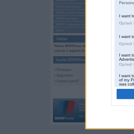
Mēneša BMW
Persona
Sērijveida tūnings
BMW pasaules jaunumi
I want t
BMW koncepti
Opted 
BMW konkurentu jaunumi
Moto
I want t
Online
Opted 
Pašreiz BMWPower skatās 122
viesi un 5 reģistrēti lietotāji.
I want 
Advertis
Ienākt BMWPower
Opted 
• Pieslēgties
• Reģistrēties
I want t
of my P
• Aizmirsi paroli?
was col
Opted 
Vortāls BMWPower.lv darbojas
kopš 2002. gada 14. maija. Tas nav auto klubs
BMW AG.
Par BMWPower
|
Kontakti
|
Reklāma