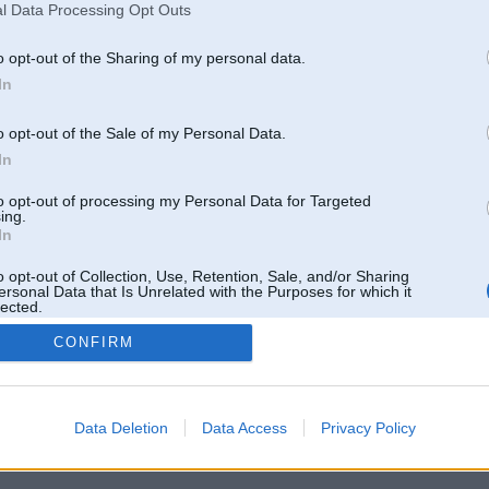
l Data Processing Opt Outs
o opt-out of the Sharing of my personal data.
In
o opt-out of the Sale of my Personal Data.
In
to opt-out of processing my Personal Data for Targeted
ing.
In
o opt-out of Collection, Use, Retention, Sale, and/or Sharing
ersonal Data that Is Unrelated with the Purposes for which it
lected.
Out
CONFIRM
 un nav saistīts ar
Galvena
|
Forums
|
Galerijas
|
Reģistrācija
|
Lietotaāji
|
Meklētājs
|
Reklā
Data Deletion
Data Access
Privacy Policy