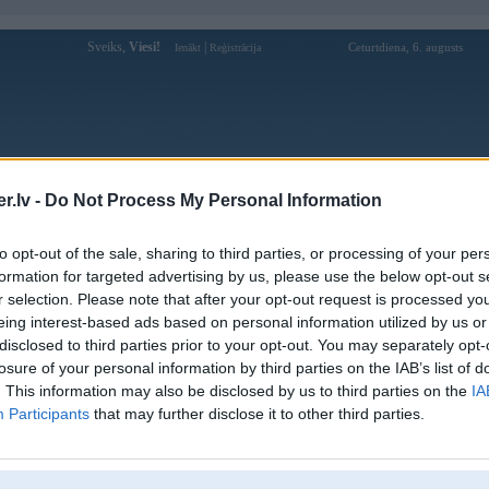
Sveiks,
Viesi!
|
Ceturtdiena, 6. augusts
Ienākt
Reģistrācija
Forums
Galerijas
Reģistrācija
Lietotāji
Meklētājs
.lv -
Do Not Process My Personal Information
Lietotāja 11wingbnet profils
to opt-out of the sale, sharing to third parties, or processing of your per
formation for targeted advertising by us, please use the below opt-out s
Lietotājvārds:
11wingbnet
r selection. Please note that after your opt-out request is processed y
eing interest-based ads based on personal information utilized by us or
Ziņojumi forumā:
0
disclosed to third parties prior to your opt-out. You may separately opt-
Pēdējie ziņojumi forumā
[
]
losure of your personal information by third parties on the IAB’s list of
. This information may also be disclosed by us to third parties on the
IA
Participants
that may further disclose it to other third parties.