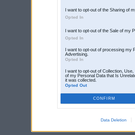
also be disclosed by us to 
I want to opt-out of the Sharing of 
Downstream Participants
th
Opted In
third parties.
I want to opt-out of the Sale of my 
Opted In
I want to opt-out of processing my 
Advertising.
Opted In
I want to opt-out of Collection, Use
of my Personal Data that Is Unrelat
it was collected.
Opted Out
CONFIRM
Data Deletion