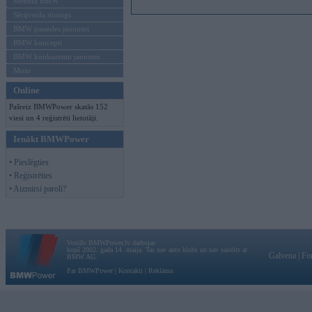
Mēneša BMW
Sērijveida tūnings
BMW pasaules jaunumi
BMW koncepti
BMW konkurentu jaunumi
Moto
Online
Pašreiz BMWPower skatās 152
viesi un 4 reģistrēti lietotāji.
Ienākt BMWPower
• Pieslēgties
• Reģistrēties
• Aizmirsi paroli?
Vortāls BMWPower.lv darbojas
kopš 2002. gada 14. maija. Tas nav auto klubs un nav saistīts ar
Galvena
|
Fo
BMW AG.
Par BMWPower
|
Kontakti
|
Reklāma