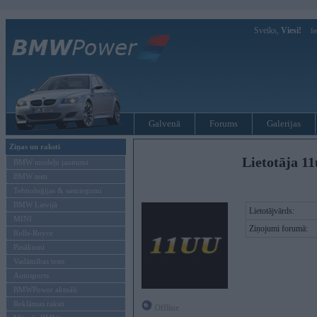
Sveiks,
Viesi!
Ie
Galvenā
Forums
Galerijas
Ziņas un raksti
Lietotāja 11
BMW modeļu jaunumi
BMW testi
Tehnoloģijas & sasniegumi
BMW Latvijā
Lietotājvārds:
MINI
Ziņojumi forumā:
Rolls-Royce
Pasākumi
Vadāmības tests
Autosports
BMWPower aktuāli
Reklāmas raksti
Offline