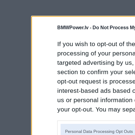
BMWPower.lv -
Do Not Process My
If you wish to opt-out of the
processing of your personal
targeted advertising by us
section to confirm your sel
opt-out request is proces
interest-based ads based o
us or personal information d
your opt-out. You may separ
disclosure of your personal
IAB’s list of downstream pa
Personal Data Processing Opt Outs