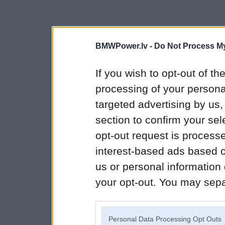
BMWPower.lv -
Do Not Process My
If you wish to opt-out of the
processing of your personal
targeted advertising by us
section to confirm your sel
opt-out request is proces
interest-based ads based o
us or personal information d
your opt-out. You may separ
disclosure of your personal
IAB’s list of downstream pa
Personal Data Processing Opt Outs