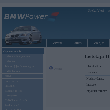
Sveiks,
Viesi!
Ie
Galvenā
Forums
Galerijas
Ziņas un raksti
Lietotāja 1
BMW modeļu jaunumi
BMW testi
Tehnoloģijas & sasniegumi
Lietotājvārds:
Offline
BMW Latvijā
Braucu ar:
MINI
Nodarbošanās:
Rolls-Royce
Intereses:
Pasākumi
Vadāmības tests
Ziņojumi forumā:
Autosports
BMWPower aktuāli
Reklāmas raksti