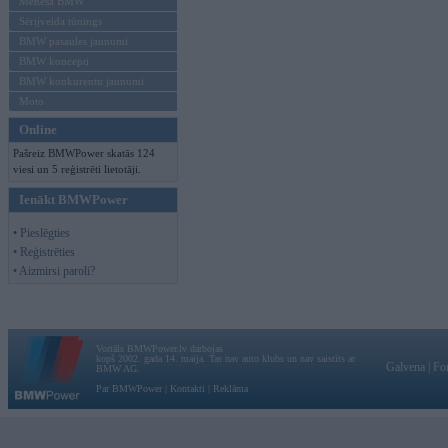
Mēneša BMW
Sērijveida tūnings
BMW pasaules jaunumi
BMW koncepti
BMW konkurentu jaunumi
Moto
Online
Pašreiz BMWPower skatās 124
viesi un 5 reģistrēti lietotāji.
Ienākt BMWPower
• Pieslēgties
• Reģistrēties
• Aizmirsi paroli?
Vortāls BMWPower.lv darbojas
kopš 2002. gada 14. maija. Tas nav auto klubs un nav saistīts ar
Galvena
|
Fo
BMW AG.
Par BMWPower
|
Kontakti
|
Reklāma