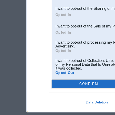
also be disclosed by us to 
I want to opt-out of the Sharing of 
Downstream Participants
th
Opted In
third parties.
I want to opt-out of the Sale of my 
Opted In
I want to opt-out of processing my 
Advertising.
Opted In
I want to opt-out of Collection, Use
of my Personal Data that Is Unrelat
it was collected.
Opted Out
CONFIRM
Data Deletion