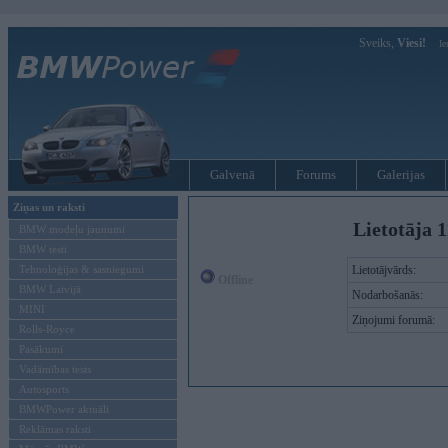
Sveiks,
Viesi!
Ie
Galvenā
Forums
Galerijas
Ziņas un raksti
Lietotāja 1
BMW modeļu jaunumi
BMW testi
Tehnoloģijas & sasniegumi
Lietotājvārds:
Offline
BMW Latvijā
Nodarbošanās:
MINI
Ziņojumi forumā:
Rolls-Royce
Pasākumi
Vadāmības tests
Autosports
BMWPower aktuāli
Reklāmas raksti