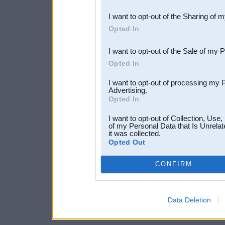
also be disclosed by us to 
I want to opt-out of the Sharing of 
Downstream Participants
th
Opted In
third parties.
I want to opt-out of the Sale of my 
Opted In
I want to opt-out of processing my 
Advertising.
Opted In
I want to opt-out of Collection, Use
of my Personal Data that Is Unrelat
it was collected.
Opted Out
CONFIRM
Data Deletion