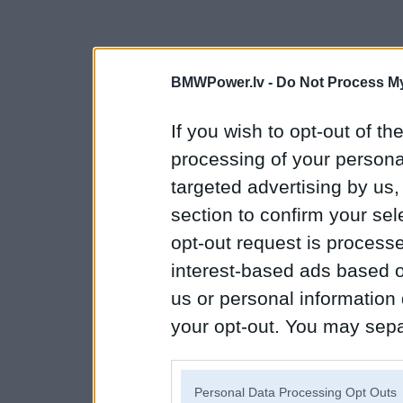
BMWPower.lv -
Do Not Process My
If you wish to opt-out of the
processing of your personal
targeted advertising by us
section to confirm your sel
opt-out request is proces
interest-based ads based o
us or personal information d
your opt-out. You may separ
disclosure of your personal
IAB’s list of downstream pa
Personal Data Processing Opt Outs