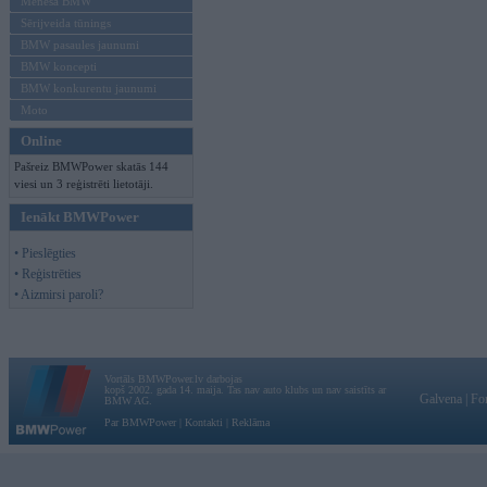
Mēneša BMW
Sērijveida tūnings
BMW pasaules jaunumi
BMW koncepti
BMW konkurentu jaunumi
Moto
Online
Pašreiz BMWPower skatās 144
viesi un 3 reģistrēti lietotāji.
Ienākt BMWPower
• Pieslēgties
• Reģistrēties
• Aizmirsi paroli?
Vortāls BMWPower.lv darbojas
kopš 2002. gada 14. maija. Tas nav auto klubs un nav saistīts ar
Galvena
|
Fo
BMW AG.
Par BMWPower
|
Kontakti
|
Reklāma