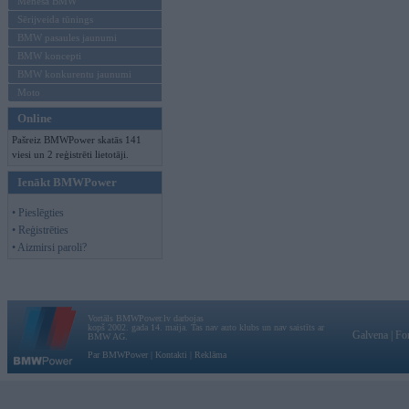
Mēneša BMW
Sērijveida tūnings
BMW pasaules jaunumi
BMW koncepti
BMW konkurentu jaunumi
Moto
Online
Pašreiz BMWPower skatās 141
viesi un 2 reģistrēti lietotāji.
Ienākt BMWPower
• Pieslēgties
• Reģistrēties
• Aizmirsi paroli?
Vortāls BMWPower.lv darbojas
kopš 2002. gada 14. maija. Tas nav auto klubs un nav saistīts ar
Galvena
|
Fo
BMW AG.
Par BMWPower
|
Kontakti
|
Reklāma