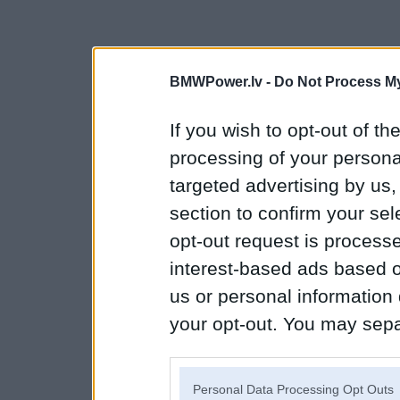
BMWPower.lv -
Do Not Process My
If you wish to opt-out of the
processing of your personal
targeted advertising by us
section to confirm your sel
opt-out request is proces
interest-based ads based o
us or personal information d
your opt-out. You may separ
disclosure of your personal
IAB’s list of downstream pa
Personal Data Processing Opt Outs