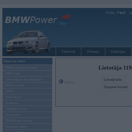
Sveiks,
Viesi!
Ie
Galvenā
Forums
Galerijas
Ziņas un raksti
Lietotāja 11
BMW modeļu jaunumi
BMW testi
Tehnoloģijas & sasniegumi
Lietotājvārds:
Offline
BMW Latvijā
Ziņojumi forumā:
MINI
Rolls-Royce
Pasākumi
Vadāmības tests
Autosports
BMWPower aktuāli
Reklāmas raksti