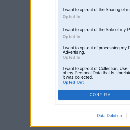
also be disclosed by us to 
I want to opt-out of the Sharing of 
Downstream Participants
th
Opted In
third parties.
I want to opt-out of the Sale of my 
Opted In
I want to opt-out of processing my 
Advertising.
Opted In
I want to opt-out of Collection, Use
of my Personal Data that Is Unrelat
it was collected.
Opted Out
CONFIRM
Data Deletion