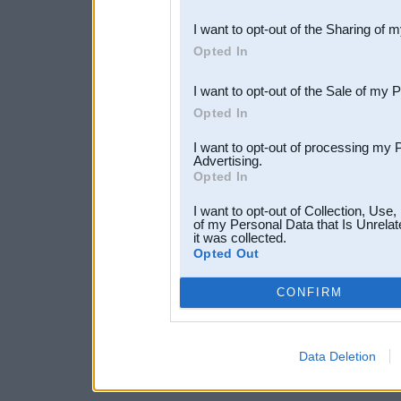
also be disclosed by us to 
I want to opt-out of the Sharing of 
Downstream Participants
th
Opted In
third parties.
I want to opt-out of the Sale of my 
Opted In
I want to opt-out of processing my 
Advertising.
Opted In
I want to opt-out of Collection, Use
of my Personal Data that Is Unrelat
it was collected.
Opted Out
CONFIRM
Data Deletion