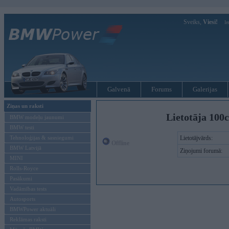
Sveiks,
Viesi!
Ie
Galvenā
Forums
Galerijas
Ziņas un raksti
Lietotāja 100
BMW modeļu jaunumi
BMW testi
Tehnoloģijas & sasniegumi
Lietotājvārds:
Offline
BMW Latvijā
Ziņojumi forumā:
MINI
Rolls-Royce
Pasākumi
Vadāmības tests
Autosports
BMWPower aktuāli
Reklāmas raksti