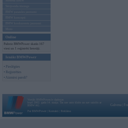
Mēneša BMW
Sērijveida tūnings
BMW pasaules jaunumi
BMW koncepti
BMW konkurentu jaunumi
Moto
Online
Pašreiz BMWPower skatās 167
viesi un 1 reģistrēti lietotāji.
Ienākt BMWPower
• Pieslēgties
• Reģistrēties
• Aizmirsi paroli?
Vortāls BMWPower.lv darbojas
kopš 2002. gada 14. maija. Tas nav auto klubs un nav saistīts ar
Galvena
|
Fo
BMW AG.
Par BMWPower
|
Kontakti
|
Reklāma