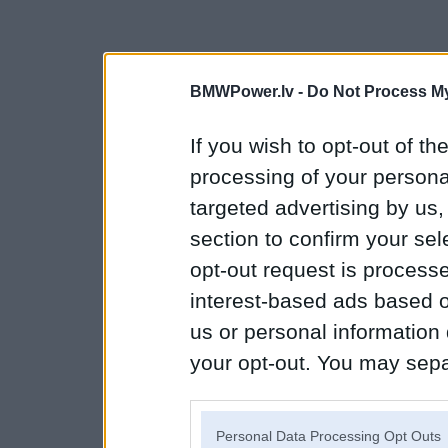
BMWPower.lv -
Do Not Process My
If you wish to opt-out of the
processing of your personal
targeted advertising by us
section to confirm your sel
opt-out request is proces
interest-based ads based o
us or personal information d
your opt-out. You may separ
disclosure of your personal
IAB’s list of downstream pa
Personal Data Processing Opt Outs