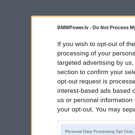
BMWPower.lv -
Do Not Process My
If you wish to opt-out of the
processing of your personal
targeted advertising by us
section to confirm your sel
opt-out request is proces
interest-based ads based o
us or personal information d
your opt-out. You may separ
disclosure of your personal
IAB’s list of downstream pa
Personal Data Processing Opt Outs