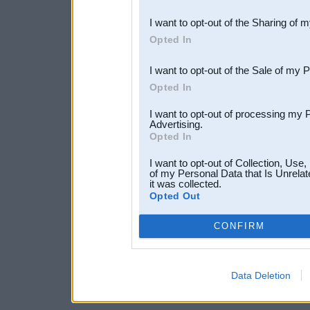
also be disclosed by us to 
I want to opt-out of the Sharing of 
Downstream Participants
th
Opted In
third parties.
I want to opt-out of the Sale of my 
Opted In
I want to opt-out of processing my 
Advertising.
Opted In
I want to opt-out of Collection, Use
of my Personal Data that Is Unrelat
it was collected.
Opted Out
CONFIRM
Data Deletion