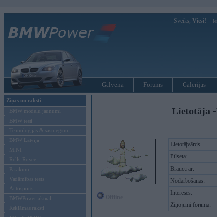
Sveiks,
Viesi!
Ie
Galvenā
Forums
Galerijas
Ziņas un raksti
Lietotāja -
BMW modeļu jaunumi
BMW testi
Tehnoloģijas & sasniegumi
BMW Latvijā
Lietotājvārds:
MINI
Pilsēta:
Rolls-Royce
Braucu ar:
Pasākumi
Vadāmības tests
Nodarbošanās:
Autosports
Intereses:
Offline
BMWPower aktuāli
Ziņojumi forumā:
Reklāmas raksti