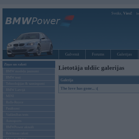
Sveiks,
Viesi!
Ie
Galvenā
Forums
Galerijas
Ziņas un raksti
Lietotāja uldiic galerijas
BMW modeļu jaunumi
BMW testi
Galerija
Tehnoloģijas & sasniegumi
The love has gone... :(
BMW Latvijā
MINI
Rolls-Royce
Pasākumi
Vadāmības tests
Autosports
BMWPower aktuāli
Reklāmas raksti