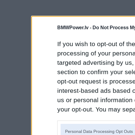
BMWPower.lv -
Do Not Process My
If you wish to opt-out of the
processing of your personal
targeted advertising by us
section to confirm your sel
opt-out request is proces
interest-based ads based o
us or personal information d
your opt-out. You may separ
disclosure of your personal
IAB’s list of downstream pa
Personal Data Processing Opt Outs