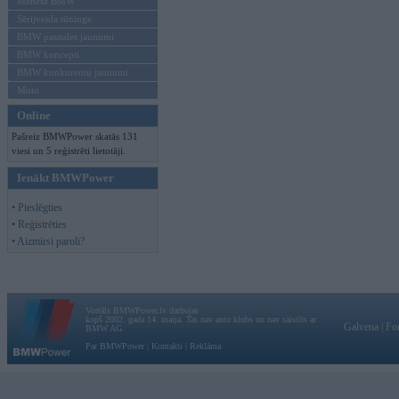
Mēneša BMW
Sērijveida tūnings
BMW pasaules jaunumi
BMW koncepti
BMW konkurentu jaunumi
Moto
Online
Pašreiz BMWPower skatās 131
viesi un 5 reģistrēti lietotāji.
Ienākt BMWPower
• Pieslēgties
• Reģistrēties
• Aizmirsi paroli?
Vortāls BMWPower.lv darbojas
kopš 2002. gada 14. maija. Tas nav auto klubs un nav saistīts ar
Galvena
|
Fo
BMW AG.
Par BMWPower
|
Kontakti
|
Reklāma