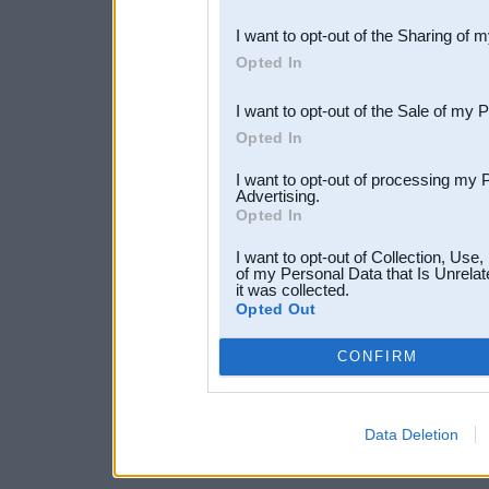
also be disclosed by us to 
I want to opt-out of the Sharing of 
Downstream Participants
th
Opted In
third parties.
I want to opt-out of the Sale of my 
Opted In
I want to opt-out of processing my 
Advertising.
Opted In
I want to opt-out of Collection, Use
of my Personal Data that Is Unrelat
it was collected.
Opted Out
CONFIRM
Data Deletion