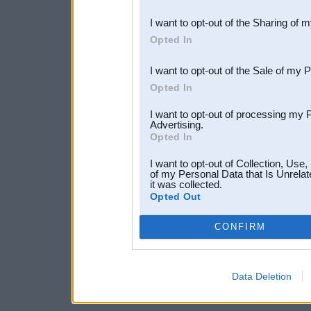
also be disclosed by us to 
I want to opt-out of the Sharing of 
Downstream Participants
th
Opted In
third parties.
I want to opt-out of the Sale of my 
Opted In
I want to opt-out of processing my 
Advertising.
Opted In
I want to opt-out of Collection, Use
of my Personal Data that Is Unrelat
it was collected.
Opted Out
CONFIRM
Data Deletion