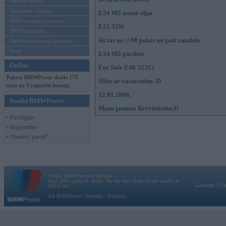
Mēneša BMW
Sērijveida tūnings
E34 M5 jaunā elpa
BMW pasaules jaunumi
E21 320i
BMW koncepti
šis tas no ///M pakas un pati zandale
BMW konkurentu jaunumi
Moto
E34 M5 pārdots
Online
For Sale E46 323Ci
Pašreiz BMWPower skatās 175
Sliks ar vasarenēm :D
viesi un 5 reģistrēti lietotāji.
22.01.2006.
Ienākt BMWPower
Mans jaunais Rrrrintintin:D
• Pieslēgties
• Reģistrēties
• Aizmirsi paroli?
Vortāls BMWPower.lv darbojas
kopš 2002. gada 14. maija. Tas nav auto klubs un nav saistīts ar
Galvena
|
Fo
BMW AG.
Par BMWPower
|
Kontakti
|
Reklāma