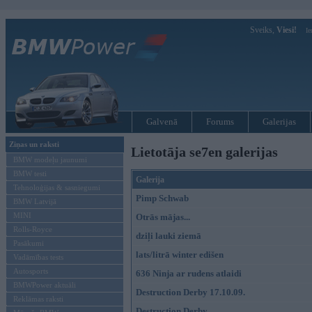
Sveiks,
Viesi!
Ie
Galvenā
Forums
Galerijas
Ziņas un raksti
Lietotāja se7en galerijas
BMW modeļu jaunumi
BMW testi
Galerija
Tehnoloģijas & sasniegumi
Pimp Schwab
BMW Latvijā
MINI
Otrās mājas...
Rolls-Royce
dziļi lauki ziemā
Pasākumi
lats/litrā winter edišen
Vadāmības tests
Autosports
636 Ninja ar rudens atlaidi
BMWPower aktuāli
Destruction Derby 17.10.09.
Reklāmas raksti
Destruction Derby