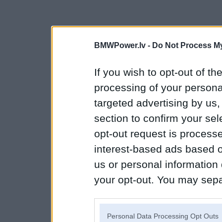
BMWPower.lv -
Do Not Process My
If you wish to opt-out of the
processing of your personal
targeted advertising by us
section to confirm your sel
opt-out request is proces
interest-based ads based o
us or personal information d
your opt-out. You may separ
disclosure of your personal
IAB’s list of downstream pa
Personal Data Processing Opt Outs