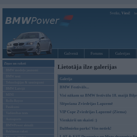
Sveiks,
Viesi!
Ie
Galvenā
Forums
Galerijas
Ziņas un raksti
Lietotāja ilze galerijas
BMW modeļu jaunumi
BMW testi
Galerija
Tehnoloģijas & sasniegumi
BMW Festivāls...
BMW Latvijā
MINI
Visi nākam uz BMW festivālu 18. maijā Biķe
Rolls-Royce
Slēpošana Zviedrijas Lapzemē
Pasākumi
VIP Cope Zviedrijas Lapzemē (Ziema)
Vadāmības tests
Autosports
Vienkārši un skaisti :)
BMWPower aktuāli
Dalībnieku parks! Viss notiek!
Reklāmas raksti
LAT & EST Dragreisa un Moto dragreisa finā