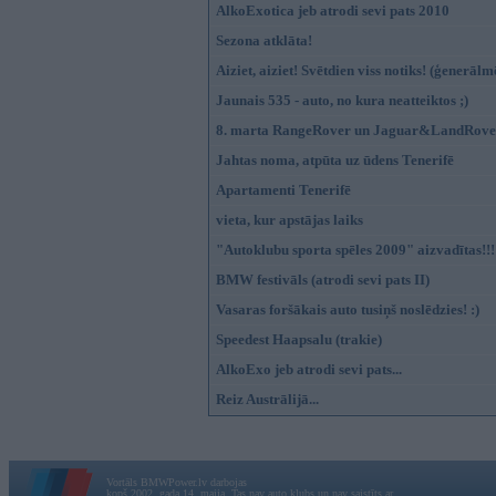
AlkoExotica jeb atrodi sevi pats 2010
Sezona atklāta!
Aiziet, aiziet! Svētdien viss notiks! (ģenerāl
Jaunais 535 - auto, no kura neatteiktos ;)
8. marta RangeRover un Jaguar&LandRover
Jahtas noma, atpūta uz ūdens Tenerifē
Apartamenti Tenerifē
vieta, kur apstājas laiks
"Autoklubu sporta spēles 2009" aizvadītas!!!
BMW festivāls (atrodi sevi pats II)
Vasaras foršākais auto tusiņš noslēdzies! :)
Speedest Haapsalu (trakie)
AlkoExo jeb atrodi sevi pats...
Reiz Austrālijā...
Vortāls BMWPower.lv darbojas
kopš 2002. gada 14. maija. Tas nav auto klubs un nav saistīts ar