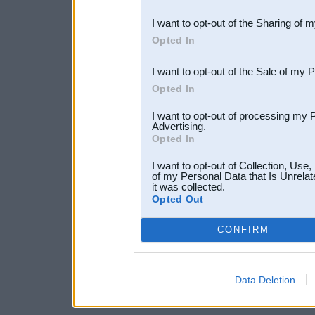
also be disclosed by us to 
I want to opt-out of the Sharing of 
Downstream Participants
th
Opted In
third parties.
I want to opt-out of the Sale of my 
Opted In
I want to opt-out of processing my 
Advertising.
Opted In
I want to opt-out of Collection, Use
of my Personal Data that Is Unrelat
it was collected.
Opted Out
CONFIRM
Data Deletion