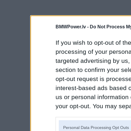
BMWPower.lv -
Do Not Process My
If you wish to opt-out of the
processing of your personal
targeted advertising by us
section to confirm your sel
opt-out request is proces
interest-based ads based o
us or personal information d
your opt-out. You may separ
disclosure of your personal
IAB’s list of downstream pa
Personal Data Processing Opt Outs