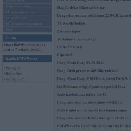
Mēneša BMW
Sērijveida tūnings
Slapjās dejas Biķerniekos u.c.
BMW pasaules jaunumi
Dragreisa sezonas atklāšana 22.04. Biķernie
BMW koncepti
Tā jāspēlē hokejs!
BMW konkurentu jaunumi
Moto
Ziemas riepas
Online
Toskānas vīna ielejas ;)
Pašreiz BMWPower skatās 131
Drifts. Pozitīvi!
viesi un 7 reģistrēti lietotāji.
Bija visi!
Ienākt BMWPower
Drag, Moto Drag 09.10.2011
• Pieslēgties
Drag, Drift preses tusiņš Biķerniekos!
• Reģistrēties
Drag, Moto Drag, PRO Drift, Street Drift 9.-
• Aizmirsi paroli?
Izdzīvošanas mēģinājums aiz polārā loka
Auto izsekošanas ierīce: Ls 45
Dragreisa sezonas atklāšanas svētki! :))
Auto Klubu sporta spēles kā vienmēr super!
Dragreisa sezonas lielais noslēgums Biķerni
BMWPower&LakeRate copes turnīrs Balteze