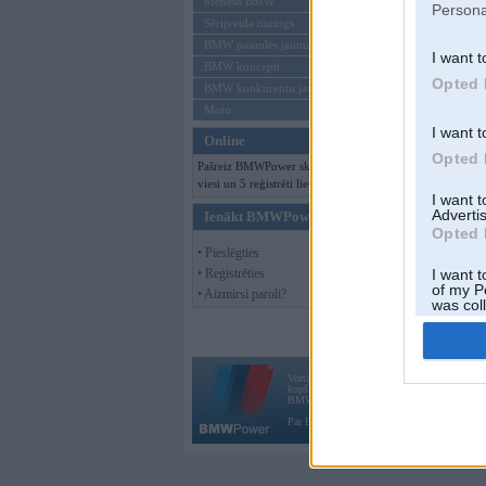
Mēneša BMW
Persona
Sērijveida tūnings
Kādas a/m mar
BMW pasaules jaunumi
Leiši arī preca
I want t
BMW koncepti
Opted 
motociklu vasa
BMW konkurentu jaunumi
Moto
Lielais Opel te
I want t
Online
Opted 
Pašreiz BMWPower skatās 202
viesi un 5 reģistrēti lietotāji.
I want 
Advertis
Ienākt BMWPower
Opted 
• Pieslēgties
• Reģistrēties
I want t
of my P
• Aizmirsi paroli?
was col
Opted 
Vortāls BMWPower.lv darbojas
kopš 2002. gada 14. maija. Tas nav auto klubs
BMW AG.
Par BMWPower
|
Kontakti
|
Reklāma