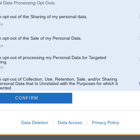
l Data Processing Opt Outs
kas daļēja vēsture
24. Feb 2007
s
o opt-out of the Sharing of my personal data.
01. Aug 2006
In
ra, sezona beigusies!
14. May 2006
sta brauciens!
25. Apr 2005
o opt-out of the Sale of my Personal Data.
In
to opt-out of processing my Personal Data for Targeted
ing.
In
o opt-out of Collection, Use, Retention, Sale, and/or Sharing
ersonal Data that Is Unrelated with the Purposes for which it
lected.
Out
CONFIRM
 un nav saistīts ar
Galvena
|
Forums
|
Galerijas
|
Reģistrācija
|
Lietotaāji
|
Meklētājs
|
Reklā
Data Deletion
Data Access
Privacy Policy