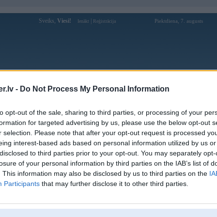
Sveiks,
Viesi!
|
Piektdiena, 7. augusts
Ienākt
Reģistrācija
Forums
Galerijas
Reģistrācija
Lietotāji
Meklētājs
.lv -
Do Not Process My Personal Information
dzintars_ galerijas
to opt-out of the sale, sharing to third parties, or processing of your per
formation for targeted advertising by us, please use the below opt-out s
Pievienota
r selection. Please note that after your opt-out request is processed y
dzīvokli Bulduros
09. Dec 2008
eing interest-based ads based on personal information utilized by us or
zīvoklis+stāvvieta Baložos, jaunajā projektā
16. Oct 2008
disclosed to third parties prior to your opt-out. You may separately opt-
losure of your personal information by third parties on the IAB’s list of
24. Sep 2008
. This information may also be disclosed by us to third parties on the
IA
ā
08. Aug 2008
Participants
that may further disclose it to other third parties.
ks
09. Jul 2008
S
13. Jun 2008
17. May 2007