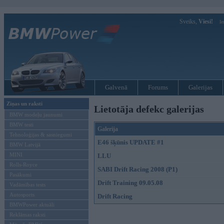
Sveiks,
Viesi!
Ie
Galvenā
Forums
Galerijas
Ziņas un raksti
Lietotāja defekc galerijas
BMW modeļu jaunumi
BMW testi
Galerija
Tehnoloģijas & sasniegumi
E46 šķūnis UPDATE #1
BMW Latvijā
MINI
LLU
Rolls-Royce
SABI Drift Racing 2008 (P1)
Pasākumi
Drift Training 09.05.08
Vadāmības tests
Autosports
Drift Racing
BMWPower aktuāli
Reklāmas raksti