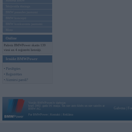
Mēneša BMW
Sērijveida tūnings
BMW pasaules jaunumi
BMW koncepti
BMW konkurentu jaunumi
Moto
Online
Pašreiz BMWPower skatās 139
viesi un 4 reģistrēti lietotāji.
Ienākt BMWPower
• Pieslēgties
• Reģistrēties
• Aizmirsi paroli?
Vortāls BMWPower.lv darbojas
kopš 2002. gada 14. maija. Tas nav auto klubs un nav saistīts ar
Galvena
|
Fo
BMW AG.
Par BMWPower
|
Kontakti
|
Reklāma