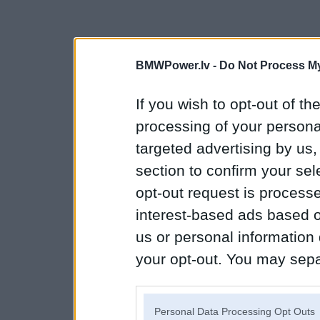
BMWPower.lv -
Do Not Process My
If you wish to opt-out of the
processing of your personal
targeted advertising by us
section to confirm your sel
opt-out request is proces
interest-based ads based o
us or personal information d
your opt-out. You may separ
disclosure of your personal
IAB’s list of downstream pa
Personal Data Processing Opt Outs