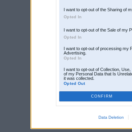
also be disclosed by us to 
I want to opt-out of the Sharing of 
Downstream Participants
th
Opted In
third parties.
I want to opt-out of the Sale of my 
Opted In
I want to opt-out of processing my 
Advertising.
Opted In
I want to opt-out of Collection, Use
of my Personal Data that Is Unrelat
it was collected.
Opted Out
CONFIRM
Data Deletion