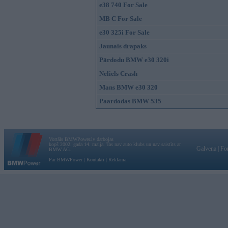
e38 740 For Sale
MB C For Sale
e30 325i For Sale
Jaunais drapaks
Pārdodu BMW e30 320i
Neliels Crash
Mans BMW e30 320
Paardodas BMW 535
Vortāls BMWPower.lv darbojas
kopš 2002. gada 14. maija. Tas nav auto klubs un nav saistīts ar
Galvena
|
Fo
BMW AG.
Par BMWPower
|
Kontakti
|
Reklāma