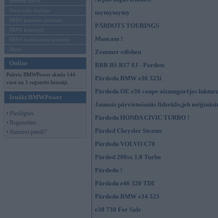
Mēneša BMW
Sērijveida tūnings
tuytuytuytuy
BMW pasaules jaunumi
PĀRDOTS TOURINGS
BMW koncepti
Maucam !
BMW konkurentu jaunumi
Moto
Zommer edishen
Online
BBR RS R17 8J - Pardots
Pašreiz BMWPower skatās 144
Pārdodu BMW e36 325i
viesi un 1 reģistrēti lietotāji.
Pārdodu OE e36 coupe aizmugurējos luktur
Ienākt BMWPower
Jaunais pārvietošanās līdzeklis,jeb mēģināsim 
• Pieslēgties
Pārdodu HONDA CIVIC TURBO !
• Reģistrēties
Pārdod Chrysler Stratus
• Aizmirsi paroli?
Pārdodu VOLVO C70
Pārdod 200sx 1.8 Turbo
Pārdodu !
Pārdodu e46 320 TDI
Pārdodu BMW e34 525
e38 730 For Sale