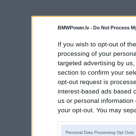
BMWPower.lv -
Do Not Process My
If you wish to opt-out of the
processing of your personal
targeted advertising by us
section to confirm your sel
opt-out request is proces
interest-based ads based o
us or personal information d
your opt-out. You may separ
disclosure of your personal
IAB’s list of downstream pa
Personal Data Processing Opt Outs