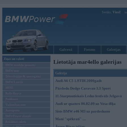
Sveiks,
Viesi!
Ie
Galvenā
Forums
Galerijas
Ziņas un raksti
Lietotāja mar4ello galerijas
BMW modeļu jaunumi
BMW testi
Galerija
Tehnoloģijas & sasniegumi
Audi A6 C5 1.9TDI 2000gads
BMW Latvijā
MINI
Pārdodu Dodge Caravan 3.3 Sport
Rolls-Royce
11.Starptautiskais Ledus festivāls Jelgavā
Pasākumi
Audi ur quattro 06.02.09 uz Vosa dīķa
Vadāmības tests
Autosports
Sists BMW e46 M3 uz pardoshanu
BMWPower aktuāli
Mani "spēkrati" ....
Reklāmas raksti
Ārpus Rīgas ielām....