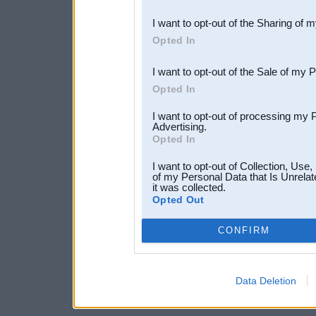
also be disclosed by us to 
I want to opt-out of the Sharing of 
Downstream Participants
th
Opted In
third parties.
I want to opt-out of the Sale of my 
Opted In
I want to opt-out of processing my 
Advertising.
Opted In
I want to opt-out of Collection, Use
of my Personal Data that Is Unrelat
it was collected.
Opted Out
CONFIRM
Data Deletion