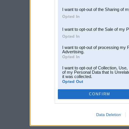
also be disclosed by us to 
I want to opt-out of the Sharing of 
Downstream Participants
th
Opted In
third parties.
I want to opt-out of the Sale of my 
Opted In
I want to opt-out of processing my 
Advertising.
Opted In
I want to opt-out of Collection, Use
of my Personal Data that Is Unrelat
it was collected.
Opted Out
CONFIRM
Data Deletion