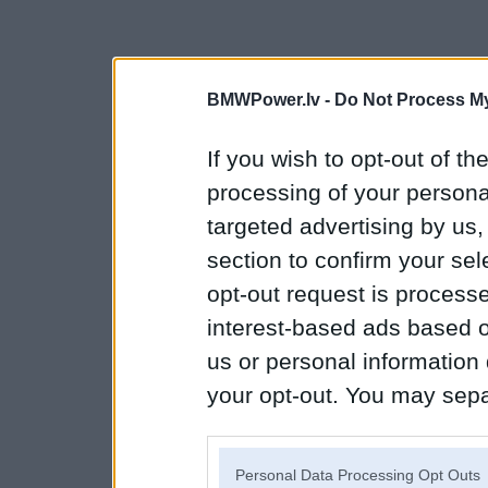
BMWPower.lv -
Do Not Process My
If you wish to opt-out of the
processing of your personal
targeted advertising by us
section to confirm your sel
opt-out request is proces
interest-based ads based o
us or personal information d
your opt-out. You may separ
disclosure of your personal
IAB’s list of downstream pa
Personal Data Processing Opt Outs