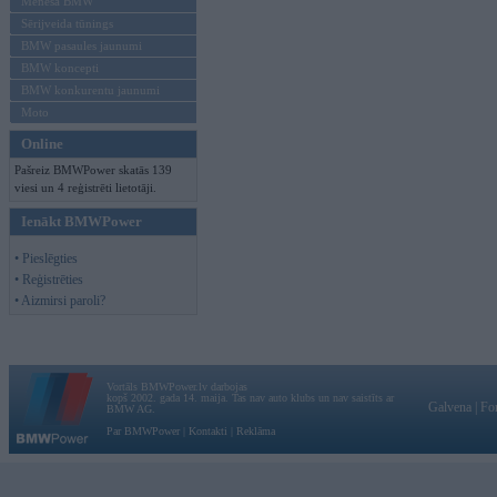
Mēneša BMW
Sērijveida tūnings
BMW pasaules jaunumi
BMW koncepti
BMW konkurentu jaunumi
Moto
Online
Pašreiz BMWPower skatās 139
viesi un 4 reģistrēti lietotāji.
Ienākt BMWPower
• Pieslēgties
• Reģistrēties
• Aizmirsi paroli?
Vortāls BMWPower.lv darbojas
kopš 2002. gada 14. maija. Tas nav auto klubs un nav saistīts ar
Galvena
|
Fo
BMW AG.
Par BMWPower
|
Kontakti
|
Reklāma