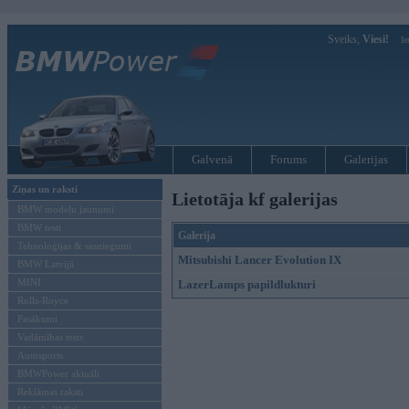
Sveiks,
Viesi!
Ie
Galvenā
Forums
Galerijas
Ziņas un raksti
Lietotāja kf galerijas
BMW modeļu jaunumi
BMW testi
Galerija
Tehnoloģijas & sasniegumi
Mitsubishi Lancer Evolution IX
BMW Latvijā
MINI
LazerLamps papildlukturi
Rolls-Royce
Pasākumi
Vadāmības tests
Autosports
BMWPower aktuāli
Reklāmas raksti