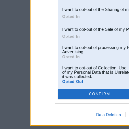
also be disclosed by us to 
I want to opt-out of the Sharing of 
Downstream Participants
th
Opted In
third parties.
I want to opt-out of the Sale of my 
Opted In
I want to opt-out of processing my 
Advertising.
Opted In
I want to opt-out of Collection, Use
of my Personal Data that Is Unrelat
it was collected.
Opted Out
CONFIRM
Data Deletion