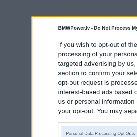
BMWPower.lv -
Do Not Process My
If you wish to opt-out of the
processing of your personal
targeted advertising by us
section to confirm your sel
opt-out request is proces
interest-based ads based o
us or personal information d
your opt-out. You may separ
disclosure of your personal
IAB’s list of downstream pa
Personal Data Processing Opt Outs