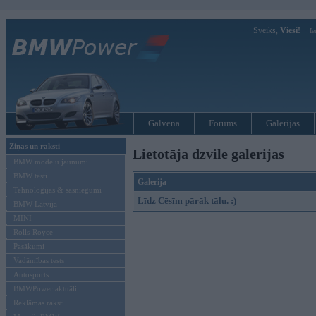
Sveiks,
Viesi!
Ie
Galvenā
Forums
Galerijas
Ziņas un raksti
Lietotāja dzvile galerijas
BMW modeļu jaunumi
BMW testi
Galerija
Tehnoloģijas & sasniegumi
Līdz Cēsīm pārāk tālu. :)
BMW Latvijā
MINI
Rolls-Royce
Pasākumi
Vadāmības tests
Autosports
BMWPower aktuāli
Reklāmas raksti