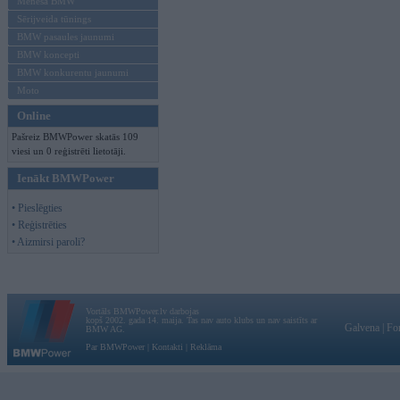
Mēneša BMW
Sērijveida tūnings
BMW pasaules jaunumi
BMW koncepti
BMW konkurentu jaunumi
Moto
Online
Pašreiz BMWPower skatās 109
viesi un 0 reģistrēti lietotāji.
Ienākt BMWPower
• Pieslēgties
• Reģistrēties
• Aizmirsi paroli?
Vortāls BMWPower.lv darbojas
kopš 2002. gada 14. maija. Tas nav auto klubs un nav saistīts ar
Galvena
|
Fo
BMW AG.
Par BMWPower
|
Kontakti
|
Reklāma