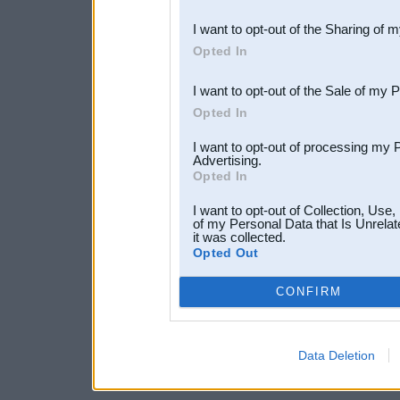
also be disclosed by us to 
I want to opt-out of the Sharing of 
Downstream Participants
th
Opted In
third parties.
I want to opt-out of the Sale of my 
Opted In
I want to opt-out of processing my 
Advertising.
Opted In
I want to opt-out of Collection, Use
of my Personal Data that Is Unrelat
it was collected.
Opted Out
CONFIRM
Data Deletion