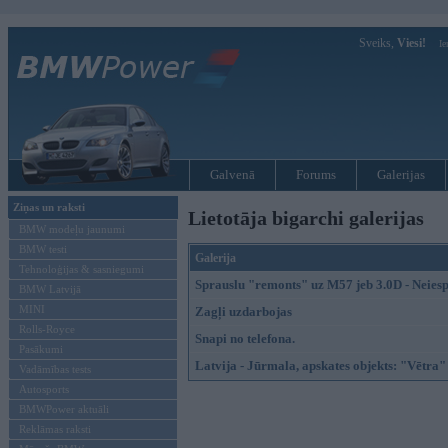
Sveiks,
Viesi!
Ie
Galvenā
Forums
Galerijas
Ziņas un raksti
Lietotāja bigarchi galerijas
BMW modeļu jaunumi
BMW testi
Galerija
Tehnoloģijas & sasniegumi
Sprauslu "remonts" uz M57 jeb 3.0D - Neies
BMW Latvijā
MINI
Zagļi uzdarbojas
Rolls-Royce
Snapi no telefona.
Pasākumi
Latvija - Jūrmala, apskates objekts: "Vētra"
Vadāmības tests
Autosports
BMWPower aktuāli
Reklāmas raksti