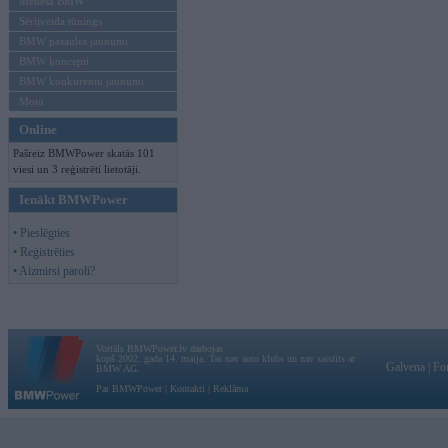
Mēneša BMW
Sērijveida tūnings
BMW pasaules jaunumi
BMW koncepti
BMW konkurentu jaunumi
Moto
Online
Pašreiz BMWPower skatās 101
viesi un 3 reģistrēti lietotāji.
Ienākt BMWPower
• Pieslēgties
• Reģistrēties
• Aizmirsi paroli?
Vortāls BMWPower.lv darbojas
kopš 2002. gada 14. maija. Tas nav auto klubs un nav saistīts ar
Galvena
|
Fo
BMW AG.
Par BMWPower
|
Kontakti
|
Reklāma