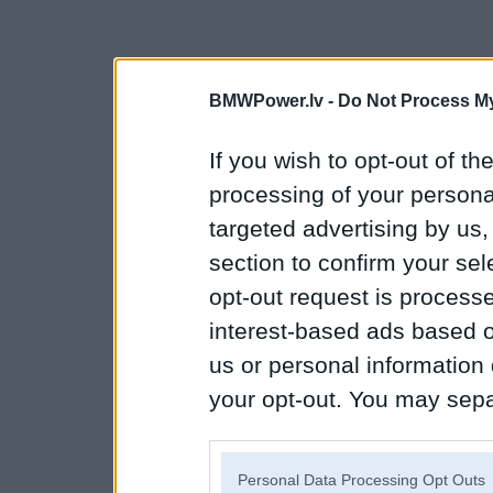
BMWPower.lv -
Do Not Process My
If you wish to opt-out of the
processing of your personal
targeted advertising by us
section to confirm your sel
opt-out request is proces
interest-based ads based o
us or personal information d
your opt-out. You may separ
disclosure of your personal
IAB’s list of downstream pa
Personal Data Processing Opt Outs