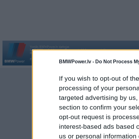
Vortāls BMWPower.lv darbojas
kopš 2002. gada 14. maija. Tas nav auto klubs un nav saistīts ar
Galvena
|
Fo
BMW AG.
Par BMWPower
|
Kontakti
|
Reklāma
BMWPower.lv -
Do Not Process My
If you wish to opt-out of the
processing of your personal
targeted advertising by us
section to confirm your sel
opt-out request is proces
interest-based ads based o
us or personal information d