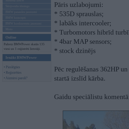
Mēneša BMW
Pāris uzlabojumi:
Sērijveida tūnings
BMW pasaules jaunumi
* 535D sprauslas;
BMW koncepti
* labāks intercooler;
BMW konkurentu jaunumi
Moto
* Turbomotors hibrīd turbī
Online
* 4bar MAP sensors;
Pašreiz BMWPower skatās 135
viesi un 1 reģistrēti lietotāji.
* stock dzinējs
Ienākt BMWPower
• Pieslēgties
Pēc regulēšanas 362HP un 
• Reģistrēties
startā izslīd kārba.
• Aizmirsi paroli?
Gaidu speciālistu komentā