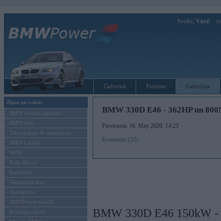
Sveiks,
Viesi!
Ie
Galvenā
Forums
Galerijas
Ziņas un raksti
BMW 330D E46 - 362HP un 80
BMW modeļu jaunumi
BMW testi
Pievienota: 16. May 2020, 14:23
Tehnoloģijas & sasniegumi
Komentāri (32)
BMW Latvijā
MINI
Rolls-Royce
Pasākumi
Vadāmības tests
Autosports
BMWPower aktuāli
BMW 330D E46 150kW - 2
Reklāmas raksti