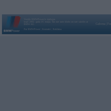
Vortāls BMWPower.lv darbojas
kopš 2002. gada 14. maija. Tas nav auto klubs un nav saistīts ar
Galvena
|
Fo
BMW AG.
Par BMWPower
|
Kontakti
|
Reklāma