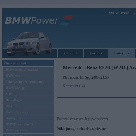
Sveiks,
Viesi!
Ie
Galvenā
Forums
Galerijas
Ziņas un raksti
Mercedes-Benz E320 (W211) Av
BMW modeļu jaunumi
BMW testi
Pievienota: 18. Sep 2003, 21:50
Tehnoloģijas & sasniegumi
Komentāri (14)
BMW Latvijā
MINI
Rolls-Royce
Pasākumi
Vadāmības tests
Autosports
Paldies lietotaajam Jagr par bildeem.
BMWPower aktuāli
Stikla jumts, pneimatiskaa piekare,...
Reklāmas raksti