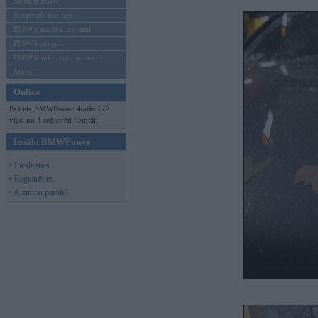
Mēneša BMW
Sērijveida tūnings
BMW pasaules jaunumi
BMW koncepti
BMW konkurentu jaunumi
Moto
Online
Pašreiz BMWPower skatās 172
viesi un 4 reģistrēti lietotāji.
Ienākt BMWPower
• Pieslēgties
• Reģistrēties
• Aizmirsi paroli?