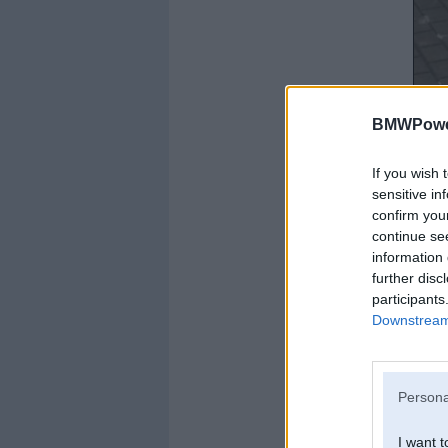
BMWPower
If you wish 
sensitive in
confirm you
continue se
information 
further disc
participants
Downstream 
Persona
I want t