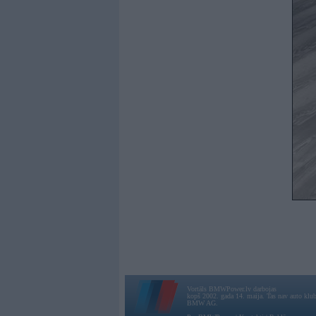
Vortāls BMWPower.lv darbojas
kopš 2002. gada 14. maija. Tas nav auto klubs
BMW AG.