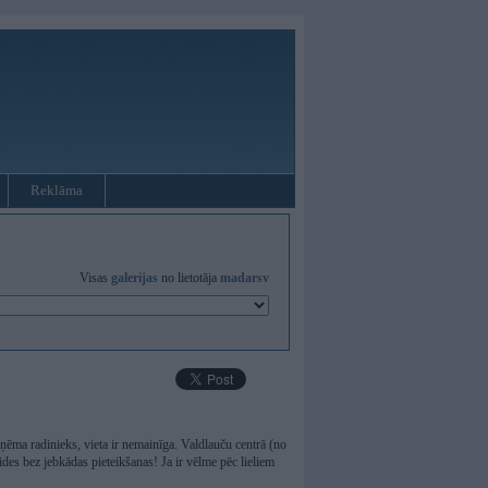
Reklāma
Visas
galerijas
no lietotāja
madarsv
rņēma radinieks, vieta ir nemainīga. Valdlauču centrā (no
es bez jebkādas pieteikšanas! Ja ir vēlme pēc lieliem