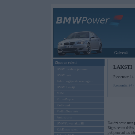
Galvenā
Ziņas un raksti
LAKSTI
BMW modeļu jaunumi
BMW testi
Pievienota: 14
Tehnoloģijas & sasniegumi
Komentāri (4)
BMW Latvijā
MINI
Rolls-Royce
Pasākumi
Vadāmības tests
Autosports
Daudzi prasa man pa
BMWPower aktuāli
Rīgas centra dažas
Reklāmas raksti
pušķiem tad tos labā