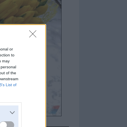
sonal or
ection to
ou may
 personal
out of the
 downstream
B’s List of