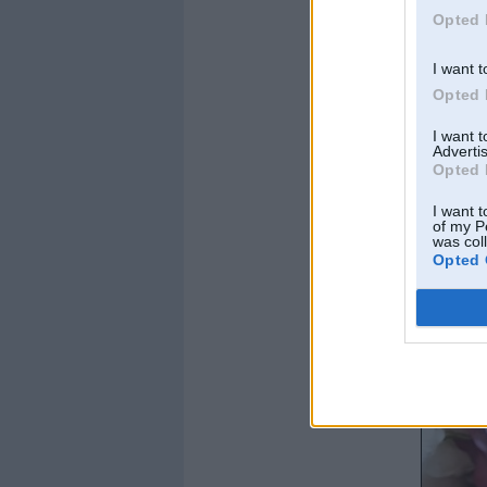
Opted 
I want t
Opted 
I want 
Advertis
Opted 
I want t
of my P
was col
Opted 