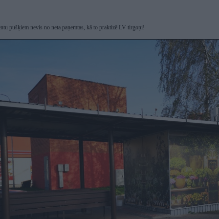
ientu pušķiem nevis no neta paņemtas, kā to praktizē LV tirgoņi!