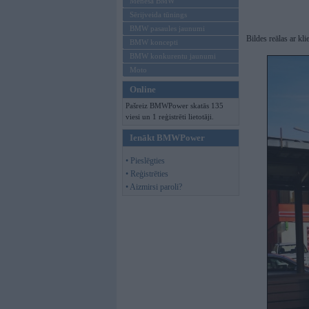
Mēneša BMW
Sērijveida tūnings
BMW pasaules jaunumi
Bildes reālas ar kl
BMW koncepti
BMW konkurentu jaunumi
Moto
Online
Pašreiz BMWPower skatās 135
viesi un 1 reģistrēti lietotāji.
Ienākt BMWPower
• Pieslēgties
• Reģistrēties
• Aizmirsi paroli?