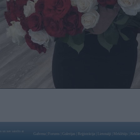
 un nav saistīts ar
Galvena
|
Forums
|
Galerijas
|
Reģistrācija
|
Lietotaāji
|
Meklētājs
|
Reklā