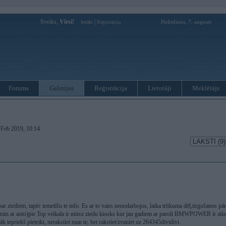
Sveiks,
Viesi!
|
Piektdiena, 7. augusts
Ienākt
Reģistrācija
Forums
Galerijas
Reģistrācija
Lietotāji
Meklētājs
. Feb 2019, 10:14
r ziediem, tapēc iemetīšu te info. Es ar to vairs nenodarbojos, laika trūkuma dēļ,tirgošanos pā
 min ar auto)pie Top veikala ir mūsu ziedu kiosks kur jau gadiem ar paroli BMWPOWER ir atlaid
k iepriekš pieteikt, nerakstiet man te, bet rakstiet/zvaniet uz 264345dividivi.