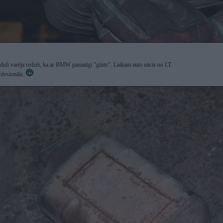
i varēja redzēt, ka ar BMW pamatīgi "gāzts". Laikam auto nācis no LT.
ofesionāls.