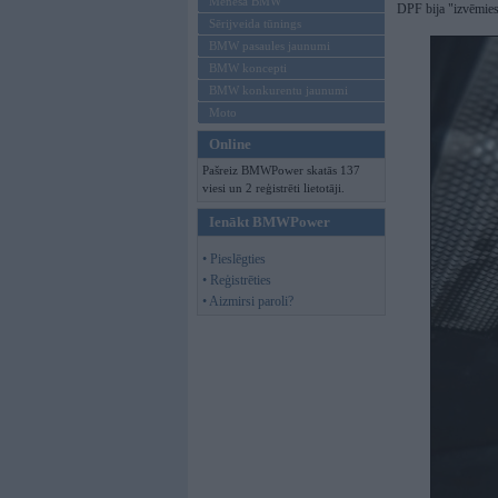
Mēneša BMW
DPF bija "izvēmies
Sērijveida tūnings
BMW pasaules jaunumi
BMW koncepti
BMW konkurentu jaunumi
Moto
Online
Pašreiz BMWPower skatās 137
viesi un 2 reģistrēti lietotāji.
Ienākt BMWPower
• Pieslēgties
• Reģistrēties
• Aizmirsi paroli?