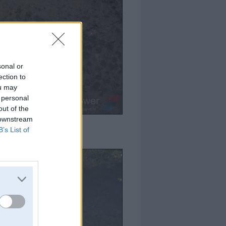
sonal or
ection to
ou may
 personal
out of the
 downstream
B’s List of