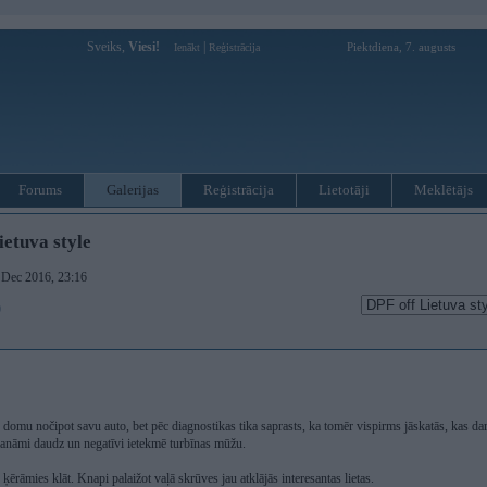
Sveiks,
Viesi!
|
Piektdiena, 7. augusts
Ienākt
Reģistrācija
Forums
Galerijas
Reģistrācija
Lietotāji
Meklētājs
ietuva style
. Dec 2016, 23:16
)
 domu nočipot savu auto, bet pēc diagnostikas tika saprasts, ka tomēr vispirms jāskatās, kas dar
 manāmi daudz un negatīvi ietekmē turbīnas mūžu.
ķērāmies klāt. Knapi palaižot vaļā skrūves jau atklājās interesantas lietas.