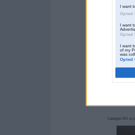
I want t
Opted 
I want 
Advertis
Opted 
I want t
of my P
was col
Opted 
Laimīgais E61 uz p