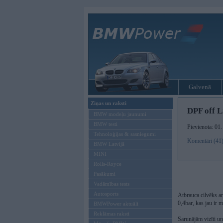
Galvenā
Ziņas un raksti
DPF off L
BMW modeļu jaunumi
BMW testi
Pievienota: 01
Tehnoloģijas & sasniegumi
Komentāri (41
BMW Latvijā
MINI
Rolls-Royce
Pasākumi
Vadāmības tests
Autosports
Atbrauca cilvēks ar
0,4bar, kas jau ir
BMWPower aktuāli
Reklāmas raksti
Sarunājām vizīti un 