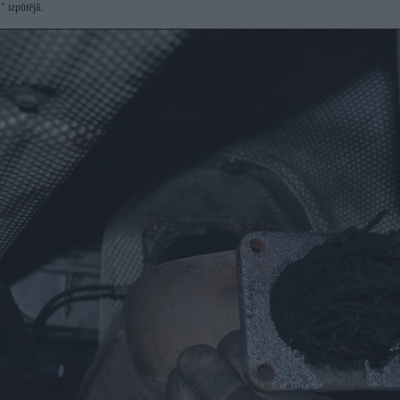
" izpūtējā.