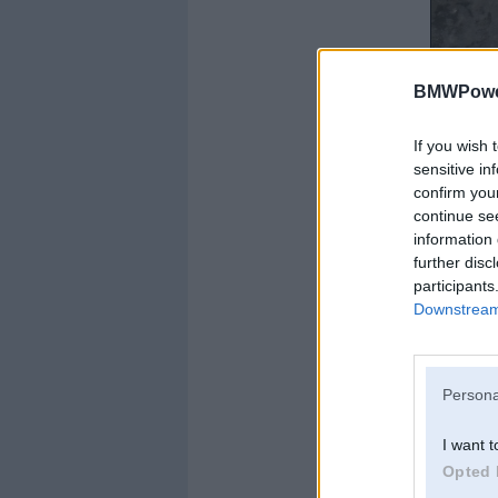
BMWPower
If you wish 
sensitive in
confirm you
continue se
information 
further disc
participants
Zāģu skaidas noteik
Downstream 
Persona
I want t
Opted 