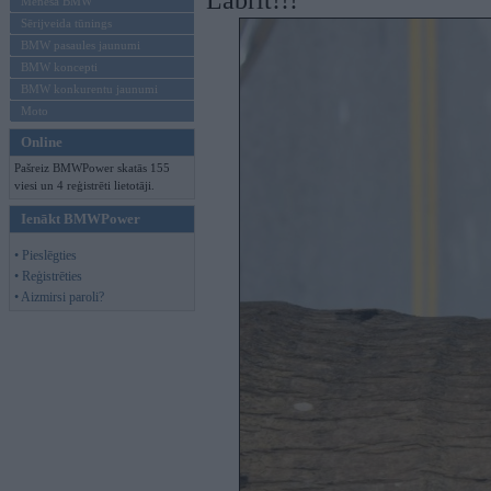
Labrīt!!!
Mēneša BMW
Sērijveida tūnings
BMW pasaules jaunumi
BMW koncepti
BMW konkurentu jaunumi
Moto
Online
Pašreiz BMWPower skatās 155
viesi un 4 reģistrēti lietotāji.
Ienākt BMWPower
• Pieslēgties
• Reģistrēties
• Aizmirsi paroli?