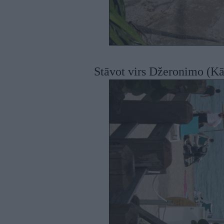
Stāvot virs Džeronimo (Kād