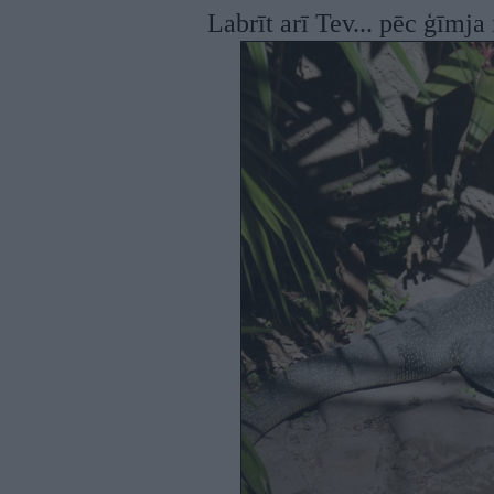
Labrīt arī Tev... pēc ģīmj