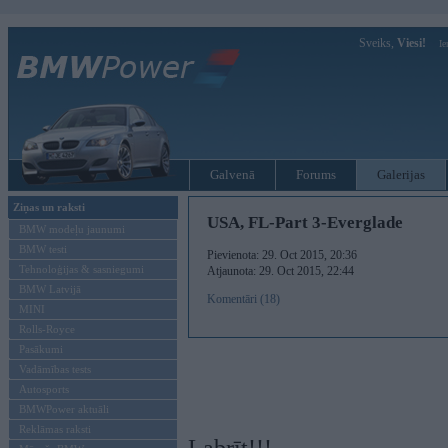
Sveiks,
Viesi!
Ie
Galvenā
Forums
Galerijas
Ziņas un raksti
USA, FL-Part 3-Everglade
BMW modeļu jaunumi
BMW testi
Pievienota: 29. Oct 2015, 20:36
Tehnoloģijas & sasniegumi
Atjaunota: 29. Oct 2015, 22:44
BMW Latvijā
Komentāri (18)
MINI
Rolls-Royce
Pasākumi
Vadāmības tests
Autosports
BMWPower aktuāli
Reklāmas raksti