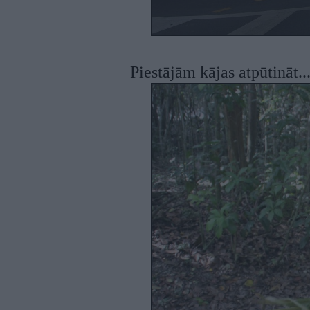
Piestājām kājas atpūtināt..