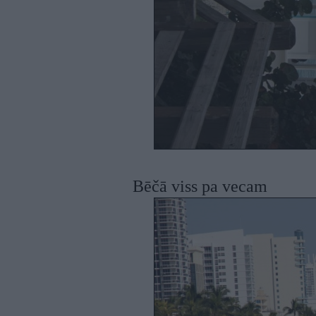
Bēčā viss pa vecam