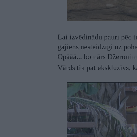
Lai izvēdinādu pauri pēc t
gājiens nesteidzīgi uz po
Opāāā... bomārs Džeronimo 
Vārds tik pat ekskluzīvs,