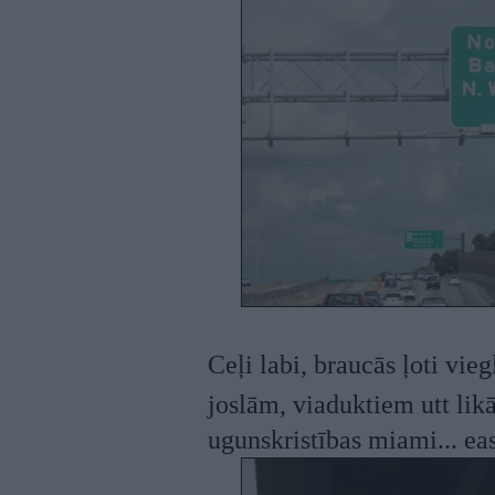
Ceļi labi, braucās ļoti vieg
joslām, viaduktiem utt lik
ugunskristības miami... e