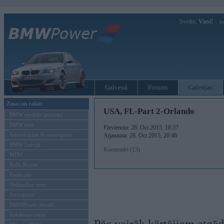
Sveiks,
Viesi!
Ie
Galvenā
Forums
Galerijas
Ziņas un raksti
USA, FL-Part 2-Orlando
BMW modeļu jaunumi
BMW testi
Pievienota: 28. Oct 2015, 18:37
Tehnoloģijas & sasniegumi
Atjaunota: 28. Oct 2015, 20:46
BMW Latvijā
Komentāri (13)
MINI
Rolls-Royce
Pasākumi
Vadāmības tests
Autosports
BMWPower aktuāli
Reklāmas raksti