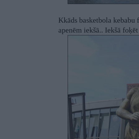
Kkāds basketbola kebabu f
apenēm iekšā.. Iekšā foķēt 