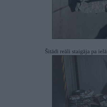
Šitādi reāli staigāja pa iel