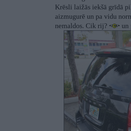
Krēsli laižās iekšā grīdā p
aizmugurē un pa vidu normā
nemaldos. Cik rij?
un 