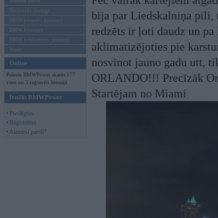
Pēc vairāk kārtējiem atgā
Mēneša BMW
Sērijveida tūnings
bija par Liedskalniņa pili,
BMW pasaules jaunumi
redzēts ir ļoti daudz un p
BMW koncepti
BMW konkurentu jaunumi
aklimatizējoties pie karst
Moto
nosvinot jauno gadu utt, ti
Online
Pašreiz BMWPower skatās 177
ORLANDO!!! Precīzāk Orla
viesi un 3 reģistrēti lietotāji.
Startējam no Miami
Ienākt BMWPower
• Pieslēgties
• Reģistrēties
• Aizmirsi paroli?