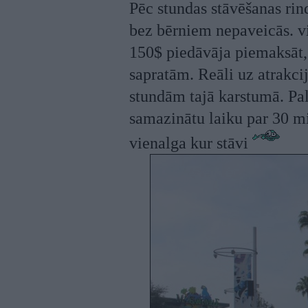
Pēc stundas stāvēšanas ri
bez bērniem nepaveicās. vi
150$ piedāvāja piemaksāt, 
sapratām. Reāli uz atrakcij
stundām tajā karstumā. Pal
samazinātu laiku par 30 mi
vienalga kur stāvi