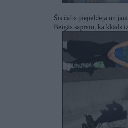
Šis čalis piepeldēja un jau
Beigās sapratu, ka kkāds i