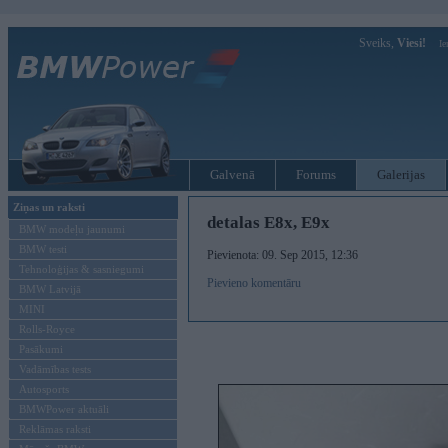
Sveiks,
Viesi!
Ie
Galvenā
Forums
Galerijas
Ziņas un raksti
detalas E8x, E9x
BMW modeļu jaunumi
BMW testi
Pievienota: 09. Sep 2015, 12:36
Tehnoloģijas & sasniegumi
Pievieno komentāru
BMW Latvijā
MINI
Rolls-Royce
Pasākumi
Vadāmības tests
Autosports
BMWPower aktuāli
Reklāmas raksti