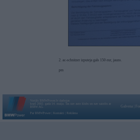
2. ac-schnitzer izputeja gals 150 eur, jauns.
pm
Vortāls BMWPower.lv darbojas
kopš 2002. gada 14. maija. Tas nav auto klubs un nav saistīts ar
Galvena
|
Fo
BMW AG.
Par BMWPower
|
Kontakti
|
Reklāma