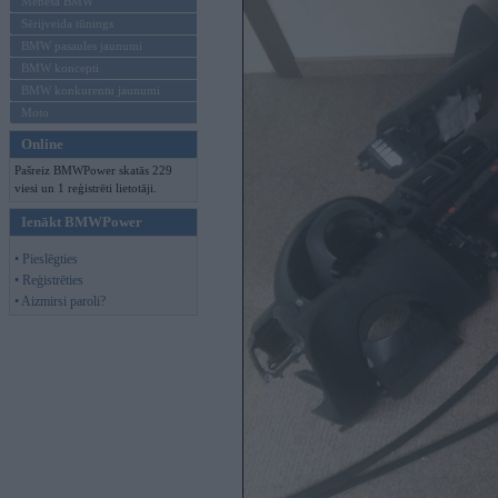
Mēneša BMW
Sērijveida tūnings
BMW pasaules jaunumi
BMW koncepti
BMW konkurentu jaunumi
Moto
Online
Pašreiz BMWPower skatās 229
viesi un 1 reģistrēti lietotāji.
Ienākt BMWPower
• Pieslēgties
• Reģistrēties
• Aizmirsi paroli?