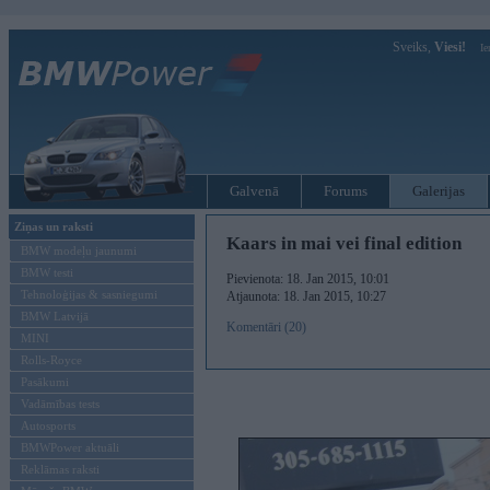
Sveiks,
Viesi!
Ie
Galvenā
Forums
Galerijas
Ziņas un raksti
Kaars in mai vei final edition
BMW modeļu jaunumi
BMW testi
Pievienota: 18. Jan 2015, 10:01
Tehnoloģijas & sasniegumi
Atjaunota: 18. Jan 2015, 10:27
BMW Latvijā
Komentāri (20)
MINI
Rolls-Royce
Pasākumi
Vadāmības tests
Autosports
BMWPower aktuāli
Reklāmas raksti