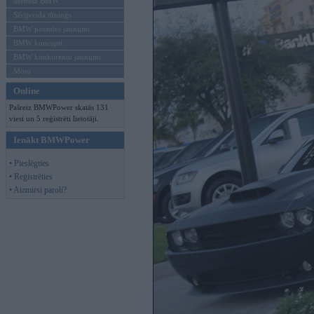
Mēneša BMW
Sērijveida tūnings
BMW pasaules jaunumi
BMW koncepti
BMW konkurentu jaunumi
Moto
Online
Pašreiz BMWPower skatās 131
viesi un 5 reģistrēti lietotāji.
Ienākt BMWPower
• Pieslēgties
• Reģistrēties
• Aizmirsi paroli?