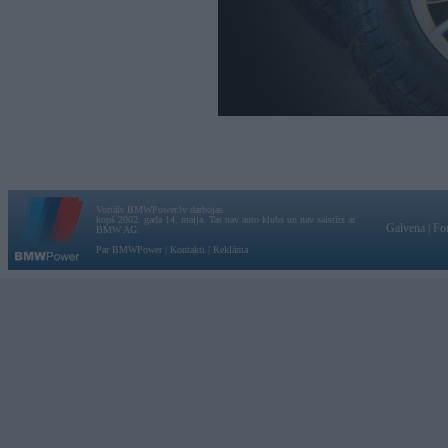
Vortāls BMWPower.lv darbojas
kopš 2002. gada 14. maija. Tas nav auto klubs un nav saistīts ar
Galvena
|
Fo
BMW AG.
Par BMWPower
|
Kontakti
|
Reklāma