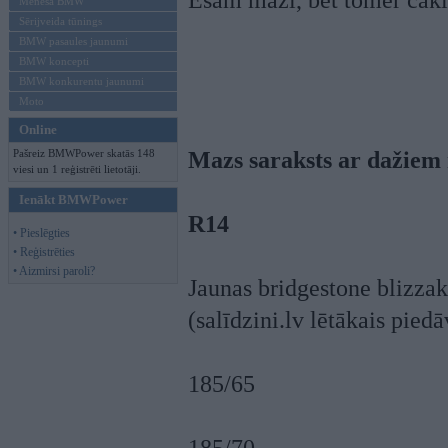
Esam mazi, bet tomēr čakli
Mēneša BMW
Sērijveida tūnings
BMW pasaules jaunumi
BMW koncepti
BMW konkurentu jaunumi
Moto
Online
Pašreiz BMWPower skatās 148
Mazs saraksts ar dažiem 
viesi un 1 reģistrēti lietotāji.
Ienākt BMWPower
R14
• Pieslēgties
• Reģistrēties
• Aizmirsi paroli?
Jaunas bridgestone blizza
(salīdzini.lv lētākais pie
185/65