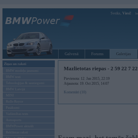
Sveiks,
Viesi!
Ie
Galvenā
Forums
Galerijas
Ziņas un raksti
Mazlietotas riepas - 2 59 22 7 22
BMW modeļu jaunumi
BMW testi
Pievienota: 12. Jan 2015, 22:19
Tehnoloģijas & sasniegumi
Atjaunota: 19. Oct 2015, 14:07
BMW Latvijā
Komentāri (10)
MINI
Rolls-Royce
Pasākumi
Vadāmības tests
Autosports
BMWPower aktuāli
Reklāmas raksti