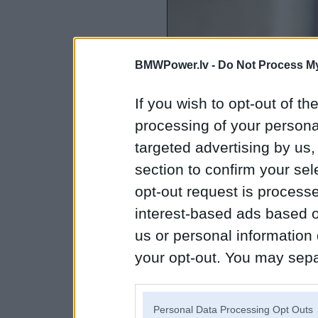
BMWPower.lv -
Do Not Process My
If you wish to opt-out of the
processing of your personal
targeted advertising by us
section to confirm your sel
opt-out request is proces
interest-based ads based o
us or personal information d
your opt-out. You may separ
disclosure of your personal
IAB’s list of downstream pa
Personal Data Processing Opt Outs