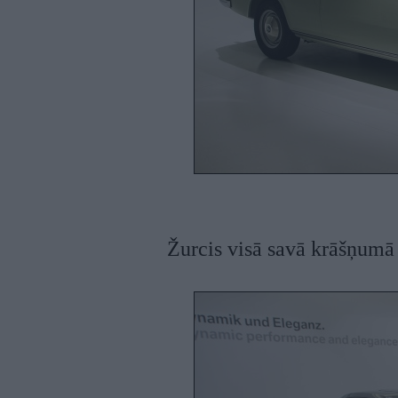
Žurcis visā savā krāšņumā 