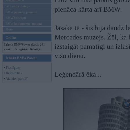
Līdz šim tika pabūts gab 
Mēneša BMW
Sērijveida tūnings
pienāca kārta arī BMW.
BMW pasaules jaunumi
BMW koncepti
BMW konkurentu jaunumi
Jāsaka tā - šis bija daudz 
Moto
Mercedes muzejs. Žēl, ka bi
Online
Pašreiz BMWPower skatās 241
izstaigāt pamatīgi un izlasī
viesi un 5 reģistrēti lietotāji.
visu dienu.
Ienākt BMWPower
• Pieslēgties
Leģendārā ēka...
• Reģistrēties
• Aizmirsi paroli?