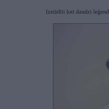
Izstādīti ļoti daudzi leģe