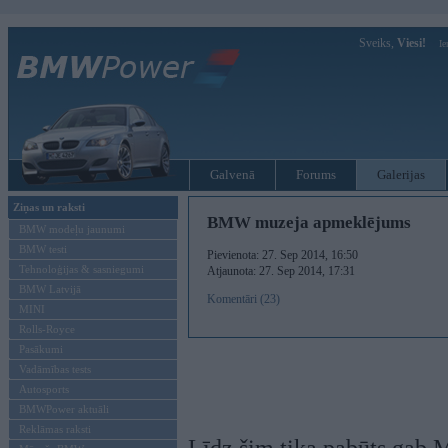
Sveiks,
Viesi!
Ie
Galvenā
Forums
Galerijas
Ziņas un raksti
BMW muzeja apmeklējums
BMW modeļu jaunumi
BMW testi
Pievienota: 27. Sep 2014, 16:50
Tehnoloģijas & sasniegumi
Atjaunota: 27. Sep 2014, 17:31
BMW Latvijā
Komentāri (23)
MINI
Rolls-Royce
Pasākumi
Vadāmības tests
Autosports
BMWPower aktuāli
Reklāmas raksti