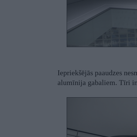
Iepriekšējās paaudzes nesm
alumīnija gabaliem. Tīri int