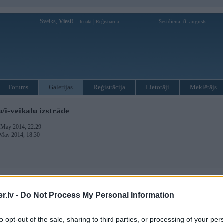
Sveiks,
Viesi!
|
Sestdiena, 8. augusts
Ienākt
Reģistrācija
Forums
Galerijas
Reģistrācija
Lietotāji
Meklētājs
/i-veikalu izstrāde
. May 2014, 22:29
 May 2014, 18:30
.lv -
Do Not Process My Personal Information
to opt-out of the sale, sharing to third parties, or processing of your per