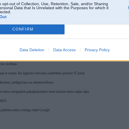
o opt-out of Collection, Use, Retention, Sale, and/or Sharing
ersonal Data that Is Unrelated with the Purposes for which it
un apkalpošana. Mūsu klienti, apmierināti cilvēki.
lected.
eredze starptautiskā līmenī.
Out
 sarežģītības mājas lapu.
 mājas lapas atbilst jaunākajiem interneta standartiem.
CONFIRM
iedāvājam labāko atbalstu pēc mājas lapas izveidošanas un
 hostingu tikai klientu lapām mūsu serverī.
neta veikalu izveidi.
Data Deletion
Data Access
Privacy Policy
u importēšanu no xml, csv un citiem failiem.
isu nepieciešamo informāciju no mājas lapas.
un noliktavas administrēšanu.
sas sistēmas.
kopā ar mums Jūs iegūsiet uzticamu sadarbības partneri IT jomā.
abošana, pielāgošana un administrēšana.
 mūsu sniegtajiem pakalpojumiem varat uzzināt mūsu mājas lapā.
8833
 palielina mūsu reitingu mātē Googlē.