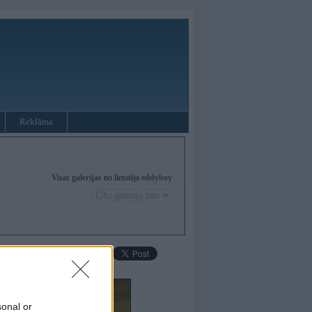
Reklāma
Visas
galerijas
no lietotāja
eddyboy
sonal or