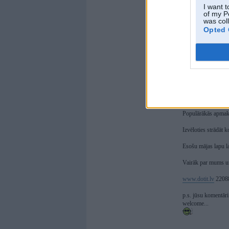
I want t
of my P
Mājas lapu izveide 
was col
Vairāk kā 5 gadu pi
Opted 
Izveidosim jebkuras
Visas mūsu veidotās
Saviem klientiem p
publicēšanas, īpašu
Piedāvājam arī inter
Integrēsim produkt
Iespēju eksportēt v
Uzskaites sistēmu 
Populārākās apmak
Izvēloties strādāt 
Esošu mājas lapu l
Vairāk par mums un
www.dotit.lv
2208
p.s. jūsu komentāri
welcome...