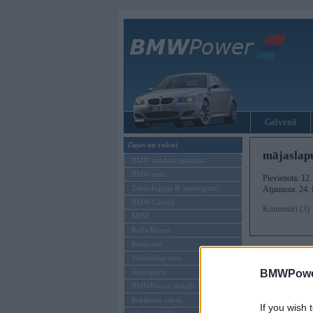
Galvenā
Ziņas un raksti
mājaslapu
BMW modeļu jaunumi
BMW testi
Pievienota: 12
Tehnoloģijas & sasniegumi
Atjaunota: 24.
BMW Latvijā
Komentāri (3)
MINI
Rolls-Royce
Pasākumi
Vadāmības tests
BMWPower
Autosports
BMWPower aktuāli
Reklāmas raksti
If you wish 