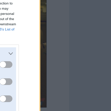
ection to
ou may
 personal
out of the
 downstream
B’s List of