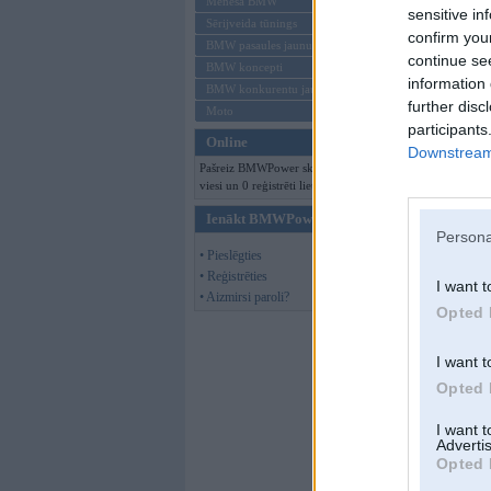
Mēneša BMW
sensitive in
Sērijveida tūnings
confirm you
BMW pasaules jaunumi
continue se
BMW koncepti
information 
BMW konkurentu jaunumi
further disc
Moto
participants
Online
Downstream 
Pašreiz BMWPower skatās 136
viesi un 0 reģistrēti lietotāji.
Ienākt BMWPower
Persona
• Pieslēgties
• Reģistrēties
I want t
• Aizmirsi paroli?
Opted 
I want t
Opted 
I want 
Advertis
Opted 