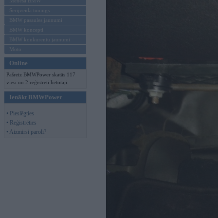
Mēneša BMW
Sērijveida tūnings
BMW pasaules jaunumi
BMW koncepti
BMW konkurentu jaunumi
Moto
Online
Pašreiz BMWPower skatās 117
viesi un 2 reģistrēti lietotāji.
Ienākt BMWPower
• Pieslēgties
• Reģistrēties
• Aizmirsi paroli?