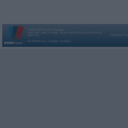
Vortāls BMWPower.lv darbojas
kopš 2002. gada 14. maija. Tas nav auto klubs un nav saistīts ar
Galvena
|
Fo
BMW AG.
Par BMWPower
|
Kontakti
|
Reklāma