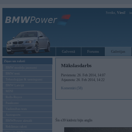
Sveiks,
Viesi!
Ie
Galvenā
Forums
Galerijas
Ziņas un raksti
Mākslasdarbs
BMW modeļu jaunumi
BMW testi
Pievienota: 26. Feb 2014, 14:07
Tehnoloģijas & sasniegumi
Atjaunota: 26. Feb 2014, 14:22
BMW Latvijā
Komentāri (58)
MINI
Rolls-Royce
Pasākumi
Vadāmības tests
Autosports
Šis e39 kādreiz bijis anglis
BMWPower aktuāli
Reklāmas raksti