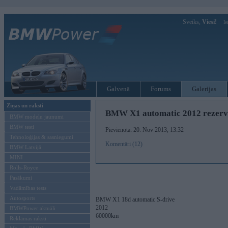
Sveiks,
Viesi!
Ie
Galvenā
Forums
Galerijas
Ziņas un raksti
BMW X1 automatic 2012 rezerv
BMW modeļu jaunumi
BMW testi
Pievienota: 20. Nov 2013, 13:32
Tehnoloģijas & sasniegumi
Komentāri (12)
BMW Latvijā
MINI
Rolls-Royce
Pasākumi
Vadāmības tests
Autosports
BMW X1 18d automatic S-drive
2012
BMWPower aktuāli
60000km
Reklāmas raksti