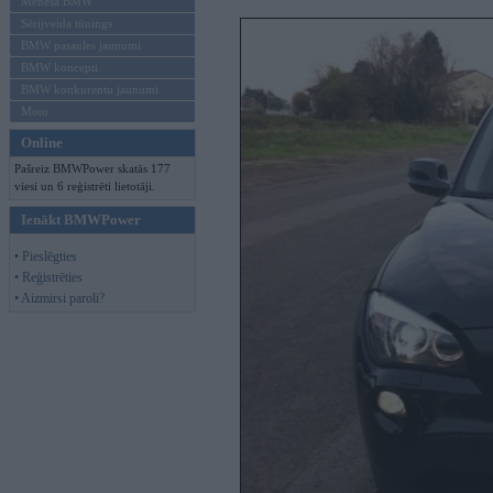
Mēneša BMW
Sērijveida tūnings
BMW pasaules jaunumi
BMW koncepti
BMW konkurentu jaunumi
Moto
Online
Pašreiz BMWPower skatās 177
viesi un 6 reģistrēti lietotāji.
Ienākt BMWPower
• Pieslēgties
• Reģistrēties
• Aizmirsi paroli?