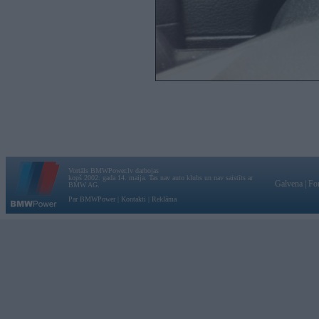
Vortāls BMWPower.lv darbojas
kopš 2002. gada 14. maija. Tas nav auto klubs un nav saistīts ar
Galvena
|
Fo
BMW AG.
Par BMWPower
|
Kontakti
|
Reklāma