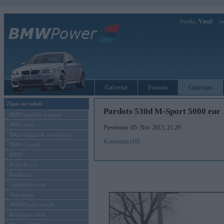
Sveiks,
Viesi!
Ie
Galvenā
Forums
Galerijas
Ziņas un raksti
Pardots 530d M-Sport 5000 eur
BMW modeļu jaunumi
BMW testi
Pievienota: 05. Nov 2013, 21:29
Tehnoloģijas & sasniegumi
Komentāri (16)
BMW Latvijā
MINI
Rolls-Royce
Pasākumi
Vadāmības tests
Autosports
BMWPower aktuāli
Reklāmas raksti