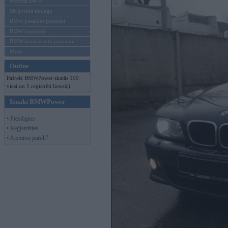
Mēneša BMW
Sērijveida tūnings
BMW pasaules jaunumi
BMW koncepti
BMW konkurentu jaunumi
Moto
Online
Pašreiz BMWPower skatās 199
viesi un 5 reģistrēti lietotāji.
Ienākt BMWPower
• Pieslēgties
• Reģistrēties
• Aizmirsi paroli?