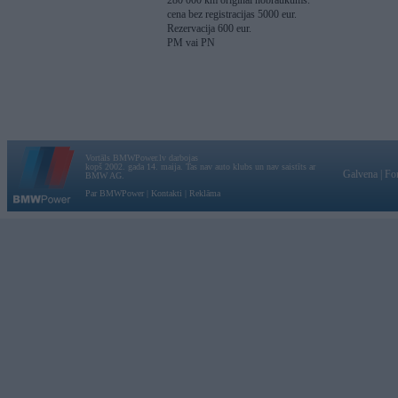
280 000 km original nobraukums.
cena bez registracijas 5000 eur.
Rezervacija 600 eur.
PM vai PN
Vortāls BMWPower.lv darbojas
kopš 2002. gada 14. maija. Tas nav auto klubs un nav saistīts ar
Galvena
|
Fo
BMW AG.
Par BMWPower
|
Kontakti
|
Reklāma