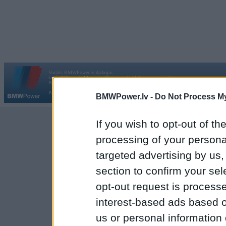
Vortāls BMWPower.lv darbojas
kopš 2002. gada 14. maija. Tas nav auto klubs un nav saistīts ar
Galvena
|
Fo
BMW AG.
Par BMWPower
|
Kontakti
|
Reklāma
BMWPower.lv -
Do Not Process My
If you wish to opt-out of the
processing of your personal
targeted advertising by us
section to confirm your sel
opt-out request is proces
interest-based ads based o
us or personal information d