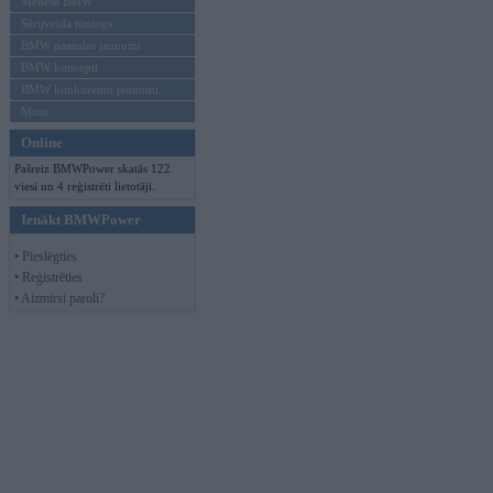
Mēneša BMW
Sērijveida tūnings
BMW pasaules jaunumi
BMW koncepti
BMW konkurentu jaunumi
Moto
Online
Pašreiz BMWPower skatās 122
viesi un 4 reģistrēti lietotāji.
Ienākt BMWPower
• Pieslēgties
• Reģistrēties
• Aizmirsi paroli?