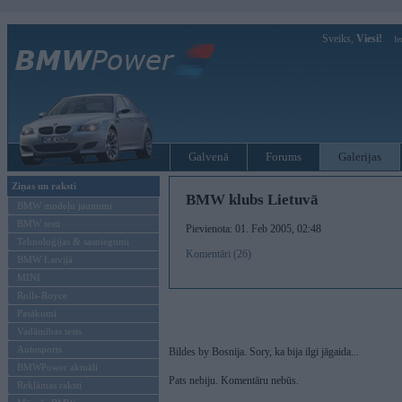
Sveiks,
Viesi!
Ie
Galvenā
Forums
Galerijas
Ziņas un raksti
BMW klubs Lietuvā
BMW modeļu jaunumi
BMW testi
Pievienota: 01. Feb 2005, 02:48
Tehnoloģijas & sasniegumi
Komentāri (26)
BMW Latvijā
MINI
Rolls-Royce
Pasākumi
Vadāmības tests
Autosports
Bildes by Bosnija. Sory, ka bija ilgi jāgaida...
BMWPower aktuāli
Pats nebiju. Komentāru nebūs.
Reklāmas raksti