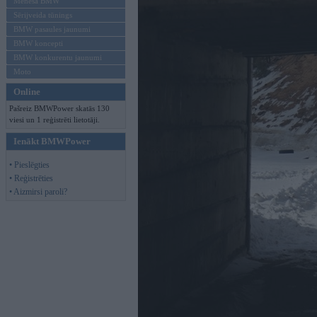
Mēneša BMW
Sērijveida tūnings
BMW pasaules jaunumi
BMW koncepti
BMW konkurentu jaunumi
Moto
Online
Pašreiz BMWPower skatās 130
viesi un 1 reģistrēti lietotāji.
Ienākt BMWPower
• Pieslēgties
• Reģistrēties
• Aizmirsi paroli?