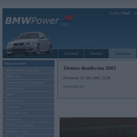
Sveiks,
Viesi!
Ie
Galvenā
Forums
Galerijas
Ziņas un raksti
Ziemas daudzcina 2005
BMW modeļu jaunumi
BMW testi
Pievienota: 23. Mar 2005, 23:38
Tehnoloģijas & sasniegumi
Komentāri (8)
BMW Latvijā
MINI
Rolls-Royce
Pasākumi
Vadāmības tests
Autosports
BMWPower aktuāli
Reklāmas raksti