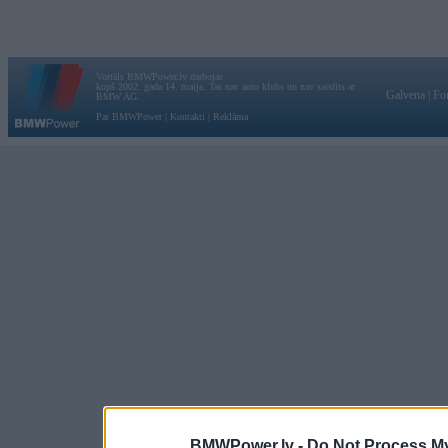
Vortāls BMWPower.lv darbojas
kopš 2002. gada 14. maija. Tas nav auto klubs un nav saistīts ar
Galvena
|
Fo
BMW AG.
Par BMWPower
|
Kontakti
|
Reklāma
BMWPower.lv -
Do Not Process My