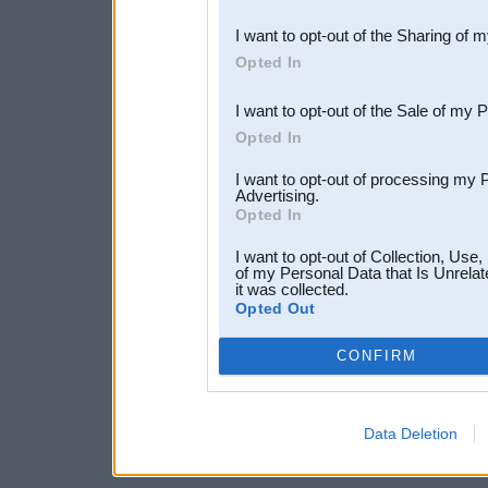
also be disclosed by us to 
I want to opt-out of the Sharing of 
Downstream Participants
th
Opted In
third parties.
I want to opt-out of the Sale of my 
Opted In
I want to opt-out of processing my 
Advertising.
Opted In
I want to opt-out of Collection, Use
of my Personal Data that Is Unrelat
it was collected.
Opted Out
CONFIRM
Data Deletion