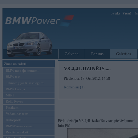
Sveiks,
Viesi!
Ie
Galvenā
Forums
Galerijas
Ziņas un raksti
V8 4,4L DZINĒJS.....
BMW modeļu jaunumi
BMW testi
Pievienota: 17. Oct 2012, 14:58
Tehnoloģijas & sasniegumi
Komentāri (1)
BMW Latvijā
MINI
Rolls-Royce
Pasākumi
Vadāmības tests
Autosports
Pērku dzinēju V8 4,4L izskatīšu visus piedāvājumus!
Info PM.
BMWPower aktuāli
Reklāmas raksti