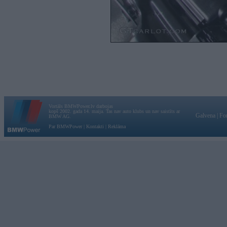
Vortāls BMWPower.lv darbojas
kopš 2002. gada 14. maija. Tas nav auto klubs un nav saistīts ar
Galvena
|
Fo
BMW AG.
Par BMWPower
|
Kontakti
|
Reklāma