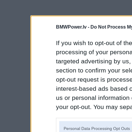
BMWPower.lv -
Do Not Process My
If you wish to opt-out of the
processing of your personal
targeted advertising by us
section to confirm your sel
opt-out request is proces
interest-based ads based o
us or personal information d
your opt-out. You may separ
disclosure of your personal
IAB’s list of downstream pa
Personal Data Processing Opt Outs