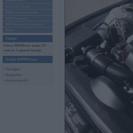
Mēneša BMW
Sērijveida tūnings
BMW pasaules jaunumi
BMW koncepti
BMW konkurentu jaunumi
Moto
Online
Pašreiz BMWPower skatās 119
viesi un 4 reģistrēti lietotāji.
Ienākt BMWPower
• Pieslēgties
• Reģistrēties
• Aizmirsi paroli?