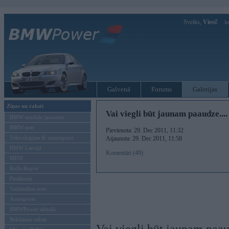
Sveiks,
Viesi!
Ie
Galvenā
Forums
Galerijas
Ziņas un raksti
Vai viegli būt jaunam paaudze....
BMW modeļu jaunumi
BMW testi
Pievienota: 29. Dec 2011, 11:32
Tehnoloģijas & sasniegumi
Atjaunota: 29. Dec 2011, 11:58
BMW Latvijā
Komentāri (49)
MINI
Rolls-Royce
Pasākumi
Vadāmības tests
Autosports
BMWPower aktuāli
Reklāmas raksti