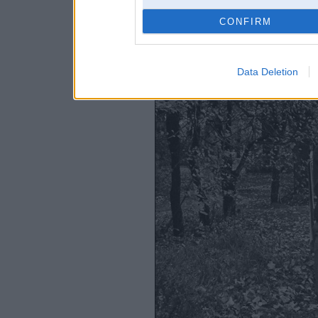
CONFIRM
Bergmanis nav Juris Belmer
pirmā avārija. 1989.gads...
Data Deletion