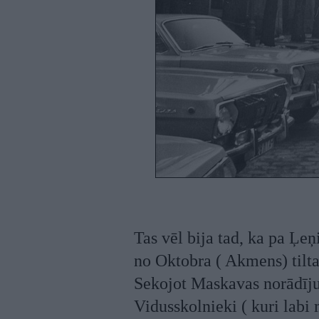
Tas vēl bija tad, ka pa Ļeņ
no Oktobra ( Akmens) tilta 
Sekojot Maskavas norādījum
Vidusskolnieki ( kuri labi 