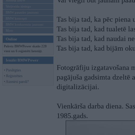
Vai viegli būt jaunam paau
Mēneša BMW
Sērijveida tūnings
BMW pasaules jaunumi
Tas bija tad, ka pēc piena u
BMW koncepti
BMW konkurentu jaunumi
Tas bija tad, kad tualetē la
Moto
Tas bija tad, kad naudai n
Online
Pašreiz BMWPower skatās 228
Tas bija tad, kad bijām oku
viesi un 6 reģistrēti lietotāji.
Ienākt BMWPower
Fotogrāfiju izgatavošana mā
• Pieslēgties
pagājuša gadsimta dzeltē ar
• Reģistrēties
• Aizmirsi paroli?
digitalizācijai.
Vienkārša darba diena. Sast
1985.gads.