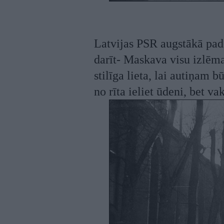
Latvijas PSR augstākā pado
darīt- Maskava visu izlēm
stilīga lieta, lai autiņam b
no rīta ieliet ūdeni, bet va