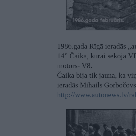
1986.gada Rīgā ieradās „a
14” Čaika, kurai sekoja VD
motors- V8.
Čaika bija tik jauna, ka v
ieradās Mihails Gorbočovs 
http://www.autonews.lv/r