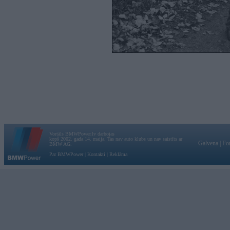
Vortāls BMWPower.lv darbojas
kopš 2002. gada 14. maija. Tas nav auto klubs un nav saistīts ar
Galvena
|
Fo
BMW AG.
Par BMWPower
|
Kontakti
|
Reklāma