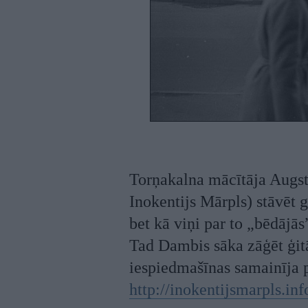
Torņakalna mācītāja Augst
Inokentijs Mārpls) stāvēt 
bet kā viņi par to „bēdājās”
Tad Dambis sāka zāģēt ģitā
iespiedmašīnas samainīja 
http://inokentijsmarpls.in