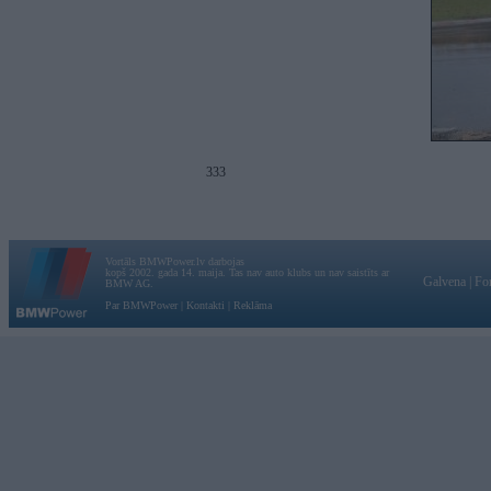
333
Vortāls BMWPower.lv darbojas
kopš 2002. gada 14. maija. Tas nav auto klubs un nav saistīts ar
Galvena
|
Fo
BMW AG.
Par BMWPower
|
Kontakti
|
Reklāma