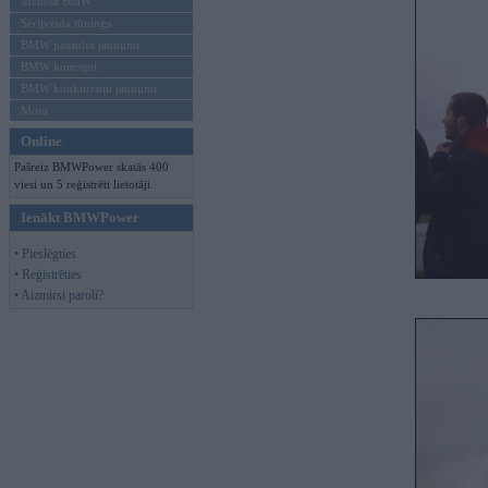
Mēneša BMW
Sērijveida tūnings
BMW pasaules jaunumi
BMW koncepti
BMW konkurentu jaunumi
Moto
Online
Pašreiz BMWPower skatās 400
viesi un 5 reģistrēti lietotāji.
Ienākt BMWPower
• Pieslēgties
• Reģistrēties
• Aizmirsi paroli?