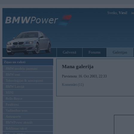
Sveiks,
Viesi!
Ie
Galvenā
Forums
Galerijas
Ziņas un raksti
Mana galerija
BMW modeļu jaunumi
BMW testi
Pievienota: 16. Oct 2003, 22:33
Tehnoloģijas & sasniegumi
Komentāri (11)
BMW Latvijā
MINI
Rolls-Royce
Pasākumi
Vadāmības tests
Autosports
BMWPower aktuāli
Reklāmas raksti