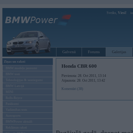
Sveiks,
Viesi!
Ie
Galvenā
Forums
Galerijas
Ziņas un raksti
Honda CBR 600
BMW modeļu jaunumi
BMW testi
Pievienota: 28. Oct 2011, 13:14
Tehnoloģijas & sasniegumi
Atjaunota: 28. Oct 2011, 13:42
BMW Latvijā
Komentāri (38)
MINI
Rolls-Royce
Pasākumi
Vadāmības tests
Autosports
BMWPower aktuāli
Reklāmas raksti