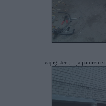
vajag steet,... ja paturētu s