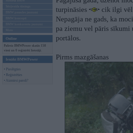
Pagājušā gadā, dzenot mo
Mēneša BMW
Sērijveida tūnings
turpināsies
cik ilgi vēl
BMW pasaules jaunumi
Nepagāja ne gads, ka mocis
BMW koncepti
BMW konkurentu jaunumi
pa ziemu vel pāris sīkumi
Moto
portālos.
Online
Pašreiz BMWPower skatās 158
viesi un 0 reģistrēti lietotāji.
Pirms mazgāšanas
Ienākt BMWPower
• Pieslēgties
• Reģistrēties
• Aizmirsi paroli?