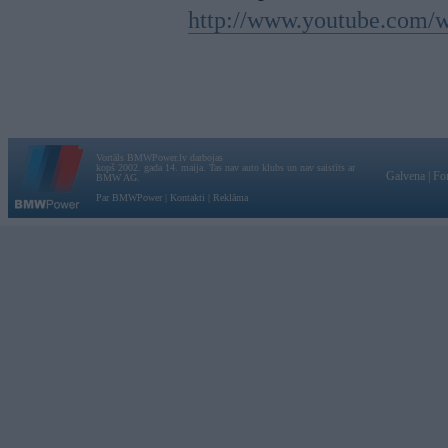
http://www.youtube.com
Vortāls BMWPower.lv darbojas
kopš 2002. gada 14. maija. Tas nav auto klubs un nav saistīts ar
Galvena
|
Fo
BMW AG.
Par BMWPower
|
Kontakti
|
Reklāma