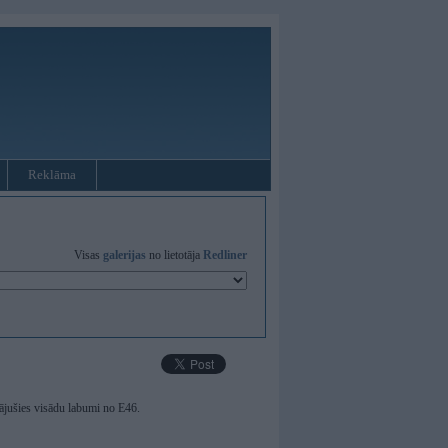
Reklāma
Visas
galerijas
no lietotāja
Redliner
rājušies visādu labumi no E46.