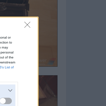
sonal or
ection to
ou may
 personal
out of the
 downstream
B’s List of