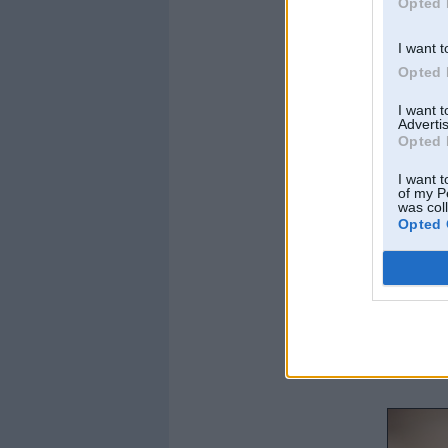
Opted 
I want t
Opted 
I want 
Advertis
Opted 
I want t
of my P
was col
Opted 