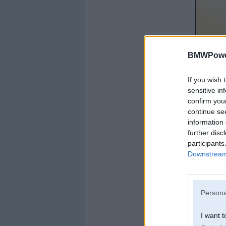
BMWPower
If you wish 
sensitive in
confirm you
continue se
information 
further disc
participants
Downstream 
Persona
I want t