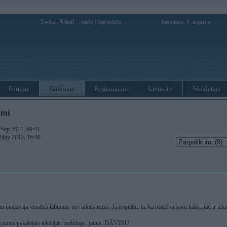
Sveiks,
Viesi!
|
Sestdiena, 8. augusts
Ienākt
Reģistrācija
Forums
Galerijas
Reģistrācija
Lietotāji
Meklētājs
umi
. Sep 2011, 09:41
 May 2012, 16:09
)
un piedāvāju visādus labumus no rudens ražas. Ja nopietni, tā, kā pārdevu savu kabri, tad ir iek
tā jumta pakalējais iekšējais moldings, jauns. DĀVINU