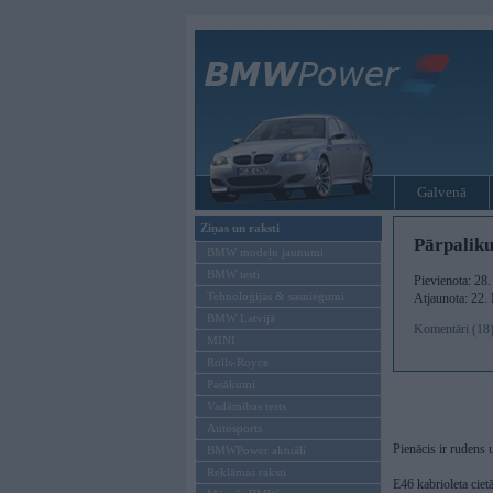
Galvenā
Ziņas un raksti
Pārpalik
BMW modeļu jaunumi
BMW testi
Pievienota: 28
Tehnoloģijas & sasniegumi
Atjaunota: 22.
BMW Latvijā
Komentāri (18
MINI
Rolls-Royce
Pasākumi
Vadāmības tests
Autosports
Pienācis ir rudens 
BMWPower aktuāli
Reklāmas raksti
E46 kabrioleta cie