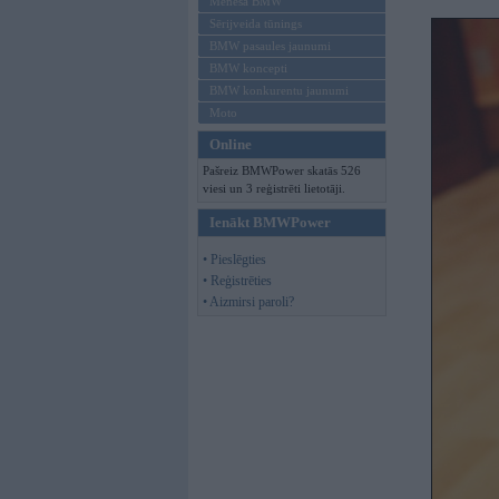
Mēneša BMW
Sērijveida tūnings
BMW pasaules jaunumi
BMW koncepti
BMW konkurentu jaunumi
Moto
Online
Pašreiz BMWPower skatās 526
viesi un 3 reģistrēti lietotāji.
Ienākt BMWPower
• Pieslēgties
• Reģistrēties
• Aizmirsi paroli?