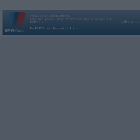
Vortāls BMWPower.lv darbojas
kopš 2002. gada 14. maija. Tas nav auto klubs un nav saistīts ar
Galvena
|
Fo
BMW AG.
Par BMWPower
|
Kontakti
|
Reklāma