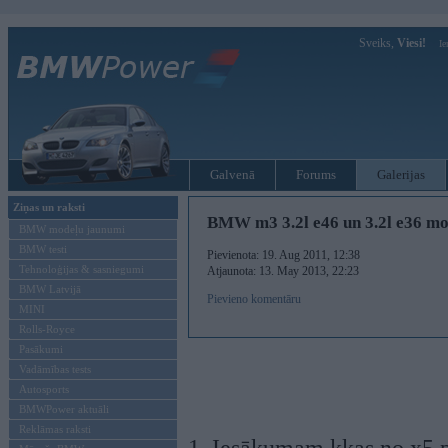
Sveiks,
Viesi!
Ie
Galvenā
Forums
Galerijas
Ziņas un raksti
BMW m3 3.2l e46 un 3.2l e36 mot
BMW modeļu jaunumi
BMW testi
Pievienota: 19. Aug 2011, 12:38
Tehnoloģijas & sasniegumi
Atjaunota: 13. May 2013, 22:23
BMW Latvijā
Pievieno komentāru
MINI
Rolls-Royce
Pasākumi
Vadāmības tests
Autosports
BMWPower aktuāli
Reklāmas raksti