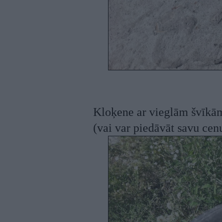
Kloķene ar vieglām švīkām
(vai var piedāvāt savu cen