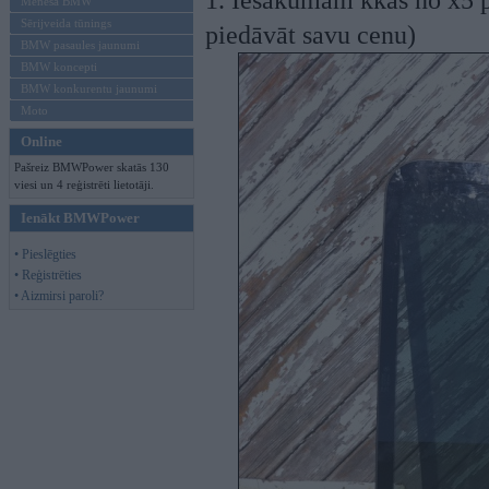
1. Iesākumam kkas no x5 p
Mēneša BMW
Sērijveida tūnings
piedāvāt savu cenu)
BMW pasaules jaunumi
BMW koncepti
BMW konkurentu jaunumi
Moto
Online
Pašreiz BMWPower skatās 130
viesi un 4 reģistrēti lietotāji.
Ienākt BMWPower
• Pieslēgties
• Reģistrēties
• Aizmirsi paroli?