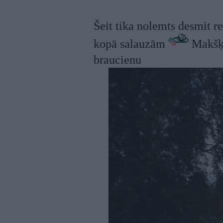
Šeit tika nolemts desmit re
kopā salauzām
Makšķe
braucienu