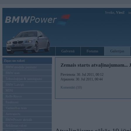
Sveiks,
Viesi!
Ie
Galvenā
Forums
Galerijas
Ziņas un raksti
Zemais starts atvaļinajumam... 
BMW modeļu jaunumi
BMW testi
Pievienota: 30. Jul 2011, 00:12
Tehnoloģijas & sasniegumi
Atjaunota: 30. Jul 2011, 00:44
BMW Latvijā
Komentāri (10)
MINI
Rolls-Royce
Pasākumi
Vadāmības tests
Autosports
BMWPower aktuāli
Reklāmas raksti