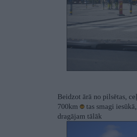
Beidzot ārā no pilsētas, ce
700km
tas smagi iesūkā,
dragājam tālāk