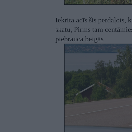
Iekrita acīs šis perdaļots,
skatu, Pirms tam centāmies 
piebrauca beigās