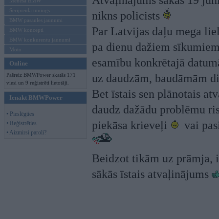
Atvaļinājums sākās 19 jūni
Mēneša BMW
Sērijveida tūnings
nikns policists
BMW pasaules jaunumi
Par Latvijas daļu mega lie
BMW koncepti
BMW konkurentu jaunumi
pa dienu dažiem sīkumiem,
Moto
esamību konkrētajā datumā
Online
Pašreiz BMWPower skatās 171
uz daudzām, baudāmām 
viesi un 9 reģistrēti lietotāji.
Bet īstais sen plānotais at
Ienākt BMWPower
daudz dažādu problēmu risi
• Pieslēgties
piekāsa krieveļi
vai pas
• Reģistrēties
• Aizmirsi paroli?
Beidzot tikām uz prāmja, i
sākās īstais atvaļinājums