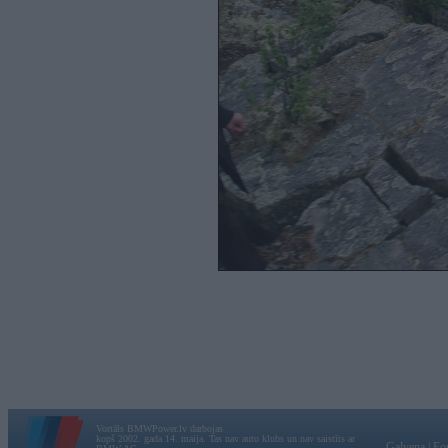
Vortāls BMWPower.lv darbojas
kopš 2002. gada 14. maija. Tas nav auto klubs un nav saistīts ar
Galvena
|
Fo