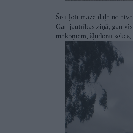
Šeit ļoti maza daļa no atv
Gan jautrības ziņā, gan vi
mākoņiem, šļūdoņu sekas, d