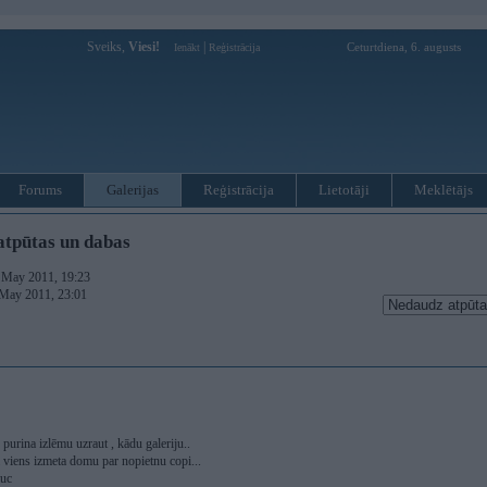
Sveiks,
Viesi!
|
Ceturtdiena, 6. augusts
Ienākt
Reģistrācija
Forums
Galerijas
Reģistrācija
Lietotāji
Meklētājs
tpūtas un dabas
. May 2011, 19:23
 May 2011, 23:01
 purina izlēmu uzraut , kādu galeriju..
a viens izmeta domu par nopietnu copi...
auc