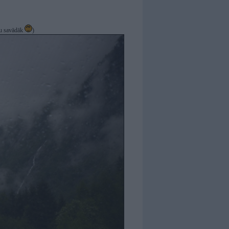
āju savādāk
)