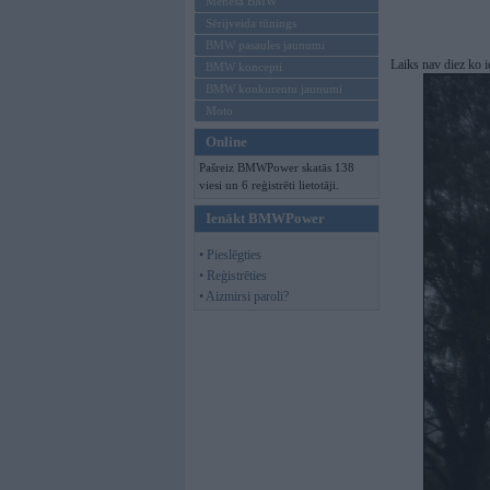
Mēneša BMW
Sērijveida tūnings
BMW pasaules jaunumi
Laiks nav diez ko i
BMW koncepti
BMW konkurentu jaunumi
Moto
Online
Pašreiz BMWPower skatās 138
viesi un 6 reģistrēti lietotāji.
Ienākt BMWPower
• Pieslēgties
• Reģistrēties
• Aizmirsi paroli?