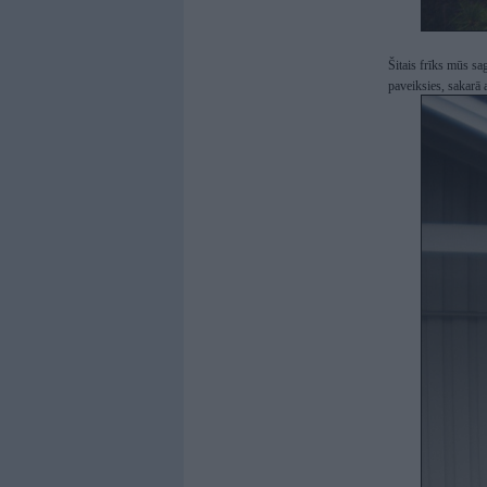
Šitais frīks mūs sag
paveiksies, sakarā