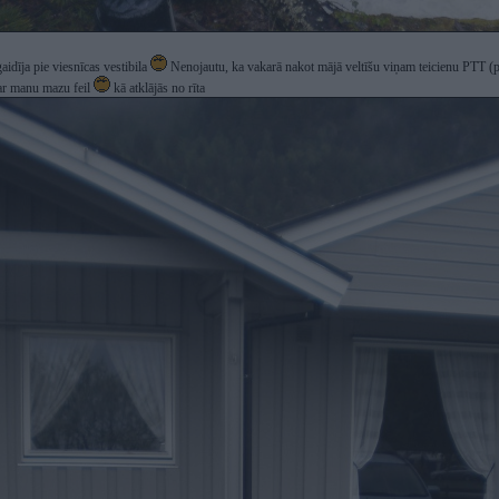
aidīja pie viesnīcas vestibila
Nenojautu, ka vakarā nakot mājā veltīšu viņam teicienu PTT (p*
 ar manu mazu feil
kā atklājās no rīta