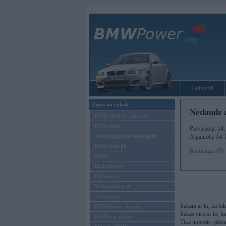
Galvenā
Ziņas un raksti
Nedaudz a
BMW modeļu jaunumi
BMW testi
Pievienota: 14
Tehnoloģijas & sasniegumi
Atjaunota: 14.
BMW Latvijā
Komentāri (9)
MINI
Rolls-Royce
Pasākumi
Vadāmības tests
Autosports
Sakarā ar to, ka bik
BMWPower aktuāli
Sākās viss ar to, k
Reklāmas raksti
Tika nolemts -jābr