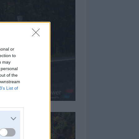
sonal or
ection to
ou may
 personal
out of the
 downstream
B’s List of