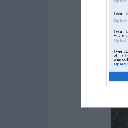
Opted 
I want t
Opted 
I want 
Advertis
Opted 
I want t
of my P
was col
Opted 