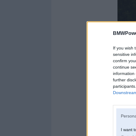
BMWPower
If you wish 
sensitive in
confirm you
continue se
information 
further disc
participants
Downstream 
Tuvojoties okeānam
Persona
I want t