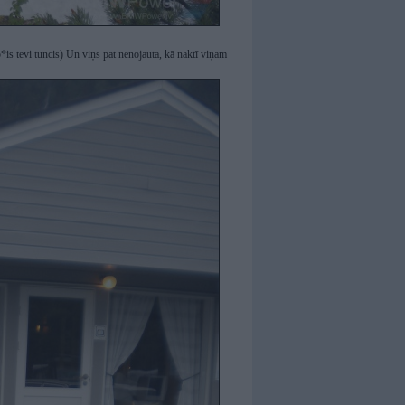
is tevi tuncis) Un viņs pat nenojauta, kā naktī viņam