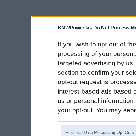
BMWPower.lv -
Do Not Process My
If you wish to opt-out of the
processing of your personal
targeted advertising by us
section to confirm your sel
opt-out request is proces
interest-based ads based o
us or personal information d
your opt-out. You may separ
disclosure of your personal
IAB’s list of downstream pa
Personal Data Processing Opt Outs