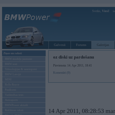
Sveiks,
Viesi!
Ie
Galvenā
Forums
Galerijas
Ziņas un raksti
oz diski uz pardošanu
BMW modeļu jaunumi
BMW testi
Pievienota: 14. Apr 2011, 18:41
Tehnoloģijas & sasniegumi
Komentāri (9)
BMW Latvijā
MINI
Rolls-Royce
Pasākumi
Vadāmības tests
Autosports
BMWPower aktuāli
14 Apr 2011, 08:28:53 mare
Reklāmas raksti