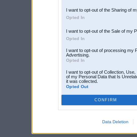
also be disclosed by us to 
I want to opt-out of the Sharing of 
Downstream Participants
th
Opted In
third parties.
I want to opt-out of the Sale of my 
Opted In
I want to opt-out of processing my 
Advertising.
Opted In
I want to opt-out of Collection, Use
of my Personal Data that Is Unrelat
it was collected.
Opted Out
CONFIRM
Data Deletion