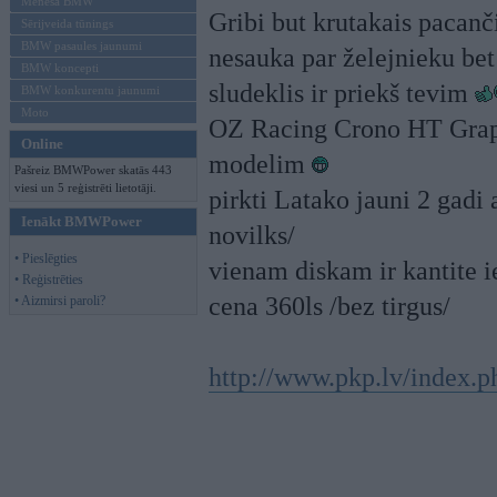
Mēneša BMW
Gribi but krutakais pacanč
Sērijveida tūnings
BMW pasaules jaunumi
nesauka par želejnieku be
BMW koncepti
sludeklis ir priekš tevim
BMW konkurentu jaunumi
Moto
OZ Racing Crono HT Graph
Online
modelim
Pašreiz BMWPower skatās 443
viesi un 5 reģistrēti lietotāji.
pirkti Latako jauni 2 gadi a
Ienākt BMWPower
novilks/
• Pieslēgties
vienam diskam ir kantite i
• Reģistrēties
cena 360ls /bez tirgus/
• Aizmirsi paroli?
http://www.pkp.lv/index