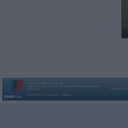
Vortāls BMWPower.lv darbojas
kopš 2002. gada 14. maija. Tas nav auto klubs un nav saistīts ar
Galvena
|
Fo
BMW AG.
Par BMWPower
|
Kontakti
|
Reklāma