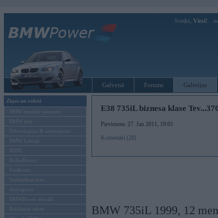
Sveiks,
Viesi!
Ie
Galvenā
Forums
Galerijas
Ziņas un raksti
E38 735iL biznesa klase Tev...3
BMW modeļu jaunumi
BMW testi
Pievienota: 27. Jan 2011, 19:01
Tehnoloģijas & sasniegumi
Komentāri (28)
BMW Latvijā
MINI
Rolls-Royce
Pasākumi
Vadāmības tests
Autosports
BMWPower aktuāli
BMW 735iL 1999, 12 men. ga
Reklāmas raksti