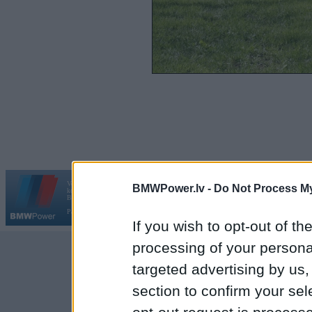
Vortāls BMWPower.lv darbojas
BMWPower.lv -
Do Not Process My
kopš 2002. gada 14. maija. Tas nav auto klubs un nav saistīts ar
Galvena
|
Fo
BMW AG.
Par BMWPower
|
Kontakti
|
Reklāma
If you wish to opt-out of the
processing of your personal
targeted advertising by us
section to confirm your sel