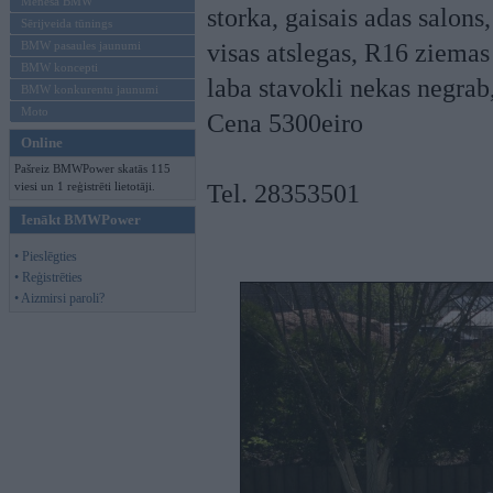
Mēneša BMW
storka, gaisais adas salons
Sērijveida tūnings
BMW pasaules jaunumi
visas atslegas, R16 ziemas
BMW koncepti
laba stavokli nekas negrab
BMW konkurentu jaunumi
Moto
Cena 5300eiro
Online
Pašreiz BMWPower skatās 115
viesi un 1 reģistrēti lietotāji.
Tel. 28353501
Ienākt BMWPower
• Pieslēgties
• Reģistrēties
• Aizmirsi paroli?