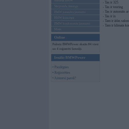
Mēneša BMW
- Tas ir 325
Sērijveida tūnings
- Tas ir touring
- Tas ir automāts a
BMW pasaules jaunumi
- Tas ir ix
BMW koncepti
- Tam ir ādas salon
BMW konkurentu jaunumi
- Tam ir klimata ko
Moto
Online
Pašreiz BMWPower skatās 84 viesi
un 4 reģistrēti lietotāji.
Ienākt BMWPower
• Pieslēgties
• Reģistrēties
• Aizmirsi paroli?