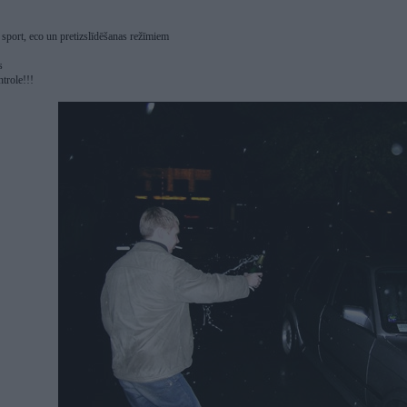
r sport, eco un pretizslīdēšanas režīmiem
s
ntrole!!!