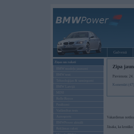
Galvenā
Ziņas un raksti
Zipa jau
BMW modeļu jaunumi
BMW testi
Pievienota: 24
Tehnoloģijas & sasniegumi
Komentāri (47
BMW Latvijā
MINI
Rolls-Royce
Pasākumi
Vadāmības tests
Autosports
Vakardienas notik
BMWPower aktuāli
Jāsaka, ka krutāku 
Reklāmas raksti