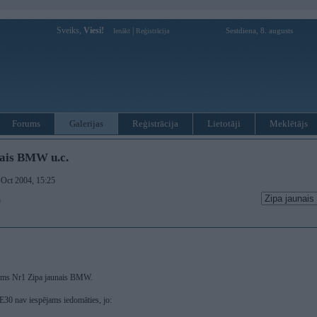
Sveiks,
Viesi!
|
Sestdiena, 8. augusts
Ienākt
Reģistrācija
Forums
Galerijas
Reģistrācija
Lietotāji
Meklētājs
nais BMW u.c.
. Oct 2004, 15:25
)
ums Nr1 Zipa jaunais BMW.
E30 nav iespējams iedomāties, jo: