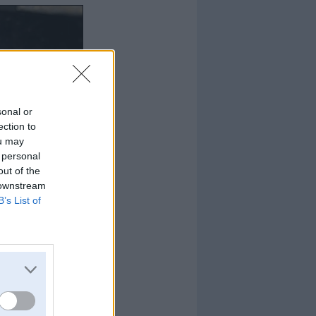
sonal or
ection to
ou may
 personal
out of the
 downstream
B’s List of