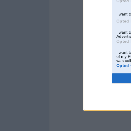
Opted 
I want t
Opted 
I want 
Advertis
Opted 
I want t
of my P
was col
Opted 