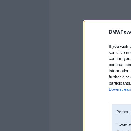
BMWPower
If you wish 
sensitive in
confirm you
continue se
information 
further disc
participants
Downstream 
Persona
I want t
Te džeki kaut ko mē