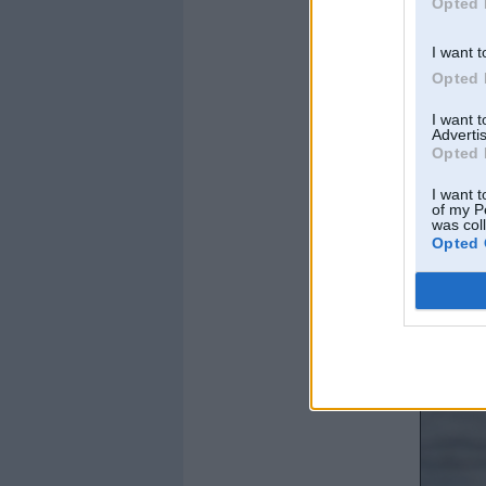
Opted 
I want t
Opted 
I want 
Advertis
Opted 
I want t
of my P
was col
Opted 