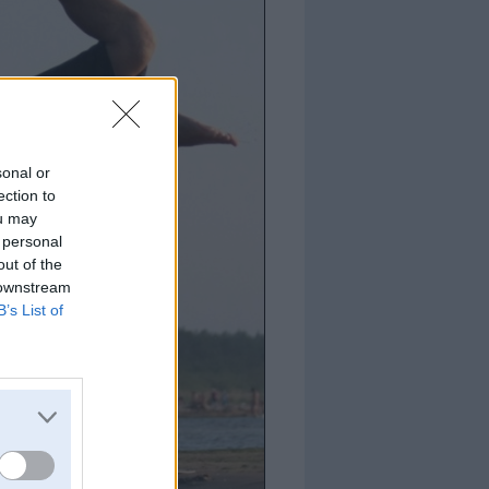
sonal or
ection to
ou may
 personal
out of the
 downstream
B’s List of