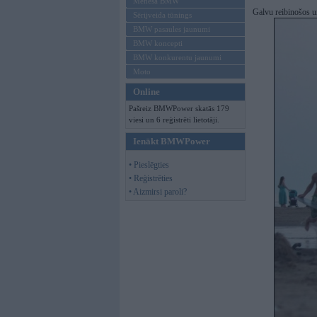
Mēneša BMW
Galvu reibinošos u
Sērijveida tūnings
BMW pasaules jaunumi
BMW koncepti
BMW konkurentu jaunumi
Moto
Online
Pašreiz BMWPower skatās 179
viesi un 6 reģistrēti lietotāji.
Ienākt BMWPower
• Pieslēgties
• Reģistrēties
• Aizmirsi paroli?