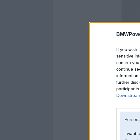
BMWPower
If you wish 
sensitive in
confirm you
continue se
information 
further disc
participants
Downstream 
Persona
I want t