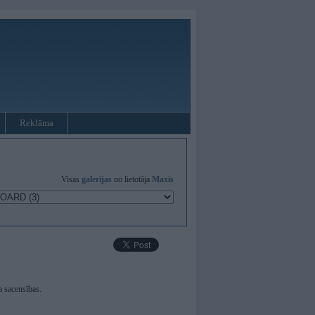
Reklāma
Visas
galerijas
no lietotāja
Maxis
a sacensības.