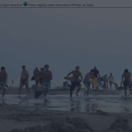
n kājas lauzošos
trikus izpilda mūsu instruktori Helvijs un Jānis.