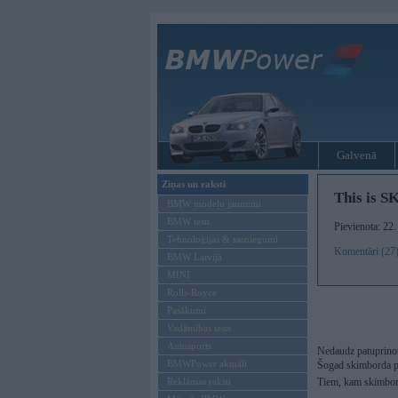
Galvenā
Ziņas un raksti
This is
BMW modeļu jaunumi
BMW testi
Pievienota: 22.
Tehnoloģijas & sasniegumi
Komentāri (27
BMW Latvijā
MINI
Rolls-Royce
Pasākumi
Vadāmības tests
Autosports
Nedaudz patuprinot
BMWPower aktuāli
Šogad skimborda pa
Reklāmas raksti
Tiem, kam skimbords