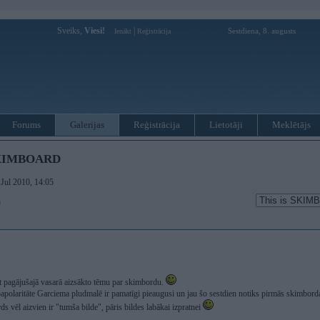
Sveiks,
Viesi!
|
Sestdiena, 8. augusts
Ienākt
Reģistrācija
Forums
Galerijas
Reģistrācija
Lietotāji
Meklētājs
 SKIMBOARD
 Jul 2010, 14:05
)
 pagājušajā vasarā aizsākto tēmu par skimbordu.
polaritāte Garciema pludmalē ir pamatīgi pieaugusi un jau šo sestdien notiks pirmās skimbord
 vēl aizvien ir "tumša bilde", pāris bildes labākai izpratnei