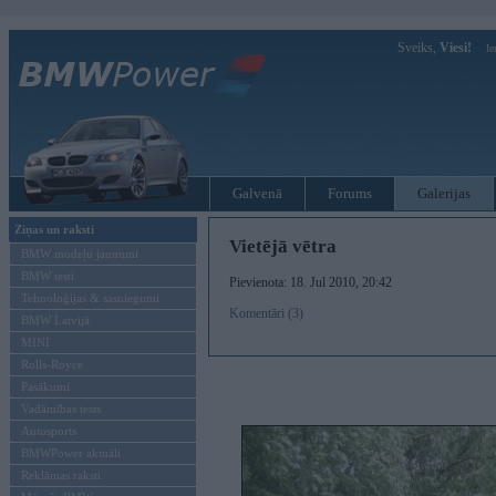
Sveiks,
Viesi!
Ie
Galvenā
Forums
Galerijas
Ziņas un raksti
Vietējā vētra
BMW modeļu jaunumi
BMW testi
Pievienota: 18. Jul 2010, 20:42
Tehnoloģijas & sasniegumi
Komentāri (3)
BMW Latvijā
MINI
Rolls-Royce
Pasākumi
Vadāmības tests
Autosports
BMWPower aktuāli
Reklāmas raksti