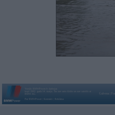
Vortāls BMWPower.lv darbojas
kopš 2002. gada 14. maija. Tas nav auto klubs un nav saistīts ar
Galvena
|
Fo
BMW AG.
Par BMWPower
|
Kontakti
|
Reklāma