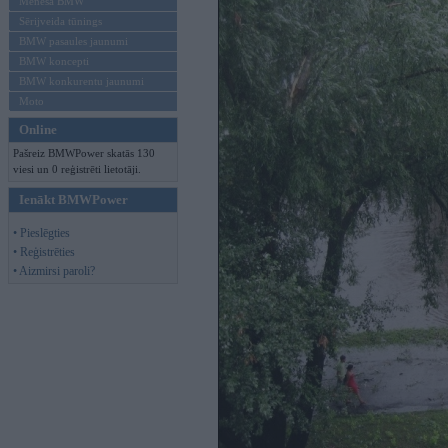
Mēneša BMW
Sērijveida tūnings
BMW pasaules jaunumi
BMW koncepti
BMW konkurentu jaunumi
Moto
Online
Pašreiz BMWPower skatās 130
viesi un 0 reģistrēti lietotāji.
Ienākt BMWPower
• Pieslēgties
• Reģistrēties
• Aizmirsi paroli?