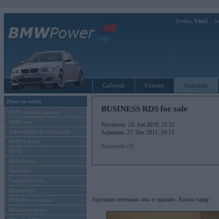
Sveiks,
Viesi!
Ie
Galvenā
Forums
Galerijas
Ziņas un raksti
BUSINESS RDS for sale
BMW modeļu jaunumi
BMW testi
Pievienota: 24. Jun 2010, 22:52
Tehnoloģijas & sasniegumi
Atjaunota: 27. Dec 2011, 19:13
BMW Latvijā
Komentāri (6)
MINI
Rolls-Royce
Pasākumi
Vadāmības tests
Autosports
Joprojaam meetaajas shis te aparaats. Kuram vajag?
BMWPower aktuāli
Reklāmas raksti