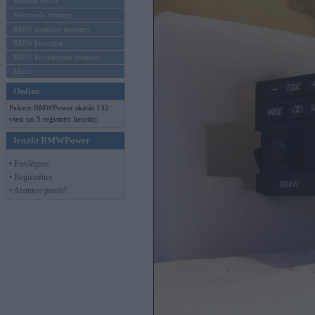
Mēneša BMW
Sērijveida tūnings
BMW pasaules jaunumi
BMW koncepti
BMW konkurentu jaunumi
Moto
Online
Pašreiz BMWPower skatās 132
viesi un 5 reģistrēti lietotāji.
Ienākt BMWPower
• Pieslēgties
• Reģistrēties
• Aizmirsi paroli?