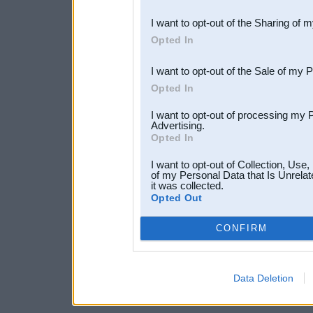
also be disclosed by us to 
I want to opt-out of the Sharing of 
Downstream Participants
th
Opted In
third parties.
I want to opt-out of the Sale of my 
Opted In
I want to opt-out of processing my 
Advertising.
Opted In
I want to opt-out of Collection, Use
of my Personal Data that Is Unrelat
it was collected.
Opted Out
CONFIRM
Data Deletion