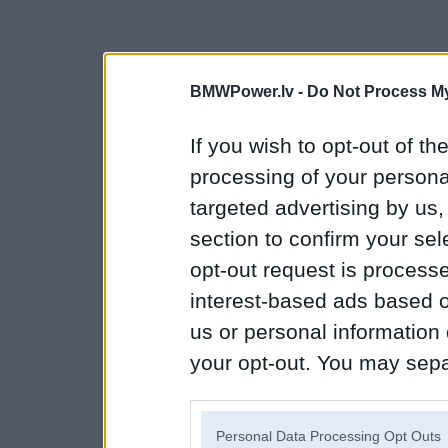
BMWPower.lv -
Do Not Process My
If you wish to opt-out of the
processing of your personal
targeted advertising by us
section to confirm your sel
opt-out request is proces
interest-based ads based o
us or personal information d
your opt-out. You may separ
disclosure of your personal
IAB’s list of downstream pa
Personal Data Processing Opt Outs