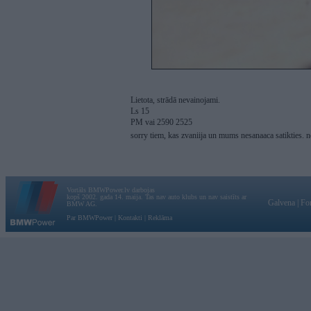
Lietota, strādā nevainojami.
Ls 15
PM vai 2590 2525
sorry tiem, kas zvaniija un mums nesanaaca satikties. 
Vortāls BMWPower.lv darbojas
kopš 2002. gada 14. maija. Tas nav auto klubs un nav saistīts ar
Galvena
|
Fo
BMW AG.
Par BMWPower
|
Kontakti
|
Reklāma