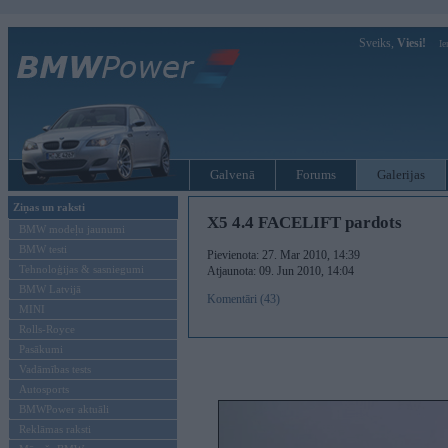
Sveiks,
Viesi!
Ie
Galvenā
Forums
Galerijas
Ziņas un raksti
Х5 4.4 FACELIFT pardots
BMW modeļu jaunumi
BMW testi
Pievienota: 27. Mar 2010, 14:39
Tehnoloģijas & sasniegumi
Atjaunota: 09. Jun 2010, 14:04
BMW Latvijā
Komentāri (43)
MINI
Rolls-Royce
Pasākumi
Vadāmības tests
Autosports
BMWPower aktuāli
Reklāmas raksti