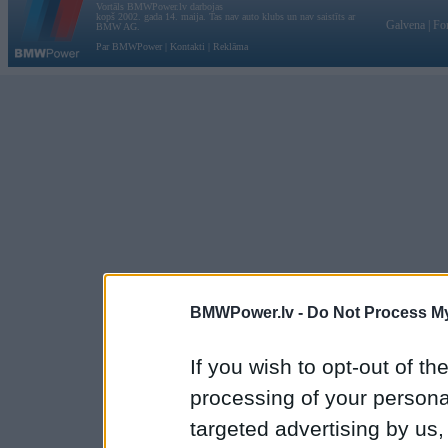
Vortāls BMWPower.lv darbojas
kopš 2002. gada 14. maija. Tas nav auto klubs un nav saistīts ar
Galvena
|
Fo
BMW AG.
Par BMWPower
|
Kontakti
|
Reklāma
BMWPower.lv -
Do Not Process My
If you wish to opt-out of the
processing of your personal
targeted advertising by us